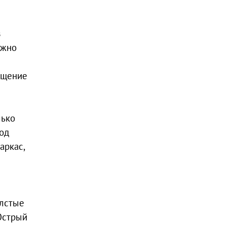
в
ёжно
ещение
лько
тод
аркас,
олстые
Острый