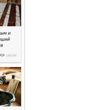
лым и
чший
ия
186246