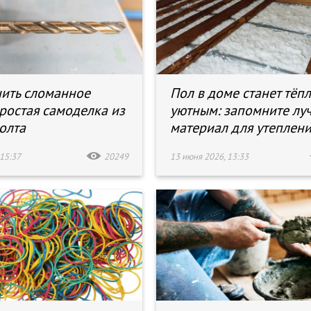
чить сломанное
Пол в доме станет тёп
простая самоделка из
уютным: запомните лу
олта
материал для утеплен
15:37
20249
13 июня 2026, 13:33