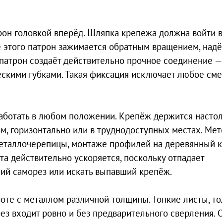
рон головкой вперёд. Шляпка крепежа должна войти 
е этого патрон зажимается обратным вращением, над
, патрон создаёт действительно прочное соединение —
ческими губками. Такая фиксация исключает любое см
аботать в любом положении. Крепёж держится насто
ом, горизонтально или в труднодоступных местах. Ме
еталлочерепицы, монтаже профилей на деревянный к
а действительно ускоряется, поскольку отпадает
ий саморез или искать выпавший крепёж.
оте с металлом различной толщины. Тонкие листы, т
ез входит ровно и без предварительного сверления. 