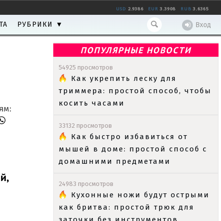
USD
2.9386
EUR
3.3908
RUB
3.6365
ТА
РУБРИКИ ▼
Вход
ПОПУЛЯРНЫЕ НОВОСТИ
54925 просмотров
Как укрепить леску для
триммера: простой способ, чтобы
косить часами
ям:
33132 просмотров
Как быстро избавиться от
мышей в доме: простой способ с
домашними предметами
й,
24983 просмотров
Кухонные ножи будут острыми
как бритва: простой трюк для
заточки без инструментов