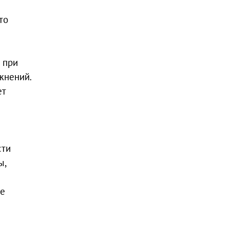
то
 при
жнений.
ет
сти
ы,
ве