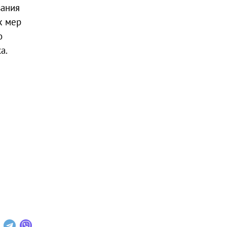
вания
х мер
о
а.