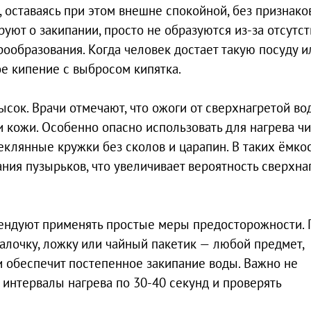
 оставаясь при этом внешне спокойной, без признако
уют о закипании, просто не образуются из-за отсутст
рообразования. Когда человек достает такую посуду и
ое кипение с выбросом кипятка.
ысок. Врачи отмечают, что ожоги от сверхнагретой во
 кожи. Особенно опасно использовать для нагрева ч
еклянные кружки без сколов и царапин. В таких ёмко
ния пузырьков, что увеличивает вероятность сверхна
мендуют применять простые меры предосторожности.
алочку, ложку или чайный пакетик — любой предмет,
и обеспечит постепенное закипание воды. Важно не
 интервалы нагрева по 30-40 секунд и проверять