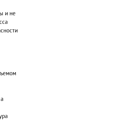
ы и не
сса
асности
бъемом
 а
ура