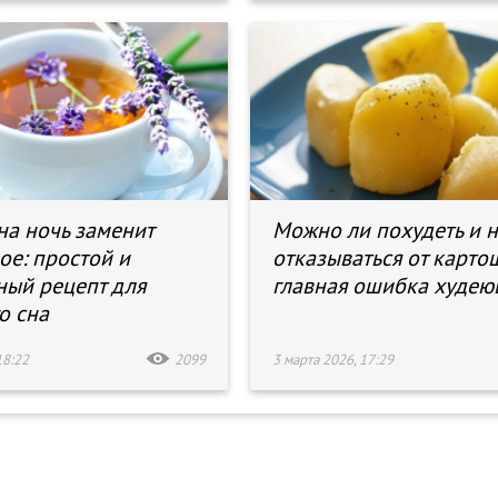
на ночь заменит
Можно ли похудеть и 
ое: простой и
отказываться от карто
ный рецепт для
главная ошибка худе
о сна
18:22
2099
3 марта 2026, 17:29