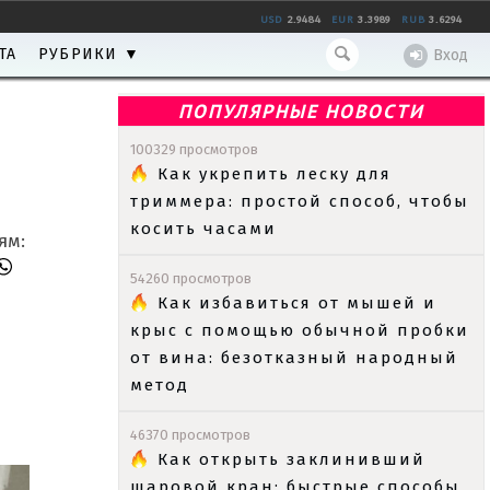
USD
2.9484
EUR
3.3989
RUB
3.6294
ТА
РУБРИКИ ▼
Вход
ПОПУЛЯРНЫЕ НОВОСТИ
100329 просмотров
Как укрепить леску для
триммера: простой способ, чтобы
косить часами
ям:
54260 просмотров
Как избавиться от мышей и
крыс с помощью обычной пробки
от вина: безотказный народный
метод
46370 просмотров
Как открыть заклинивший
шаровой кран: быстрые способы