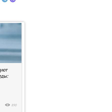
уют
еды:
890