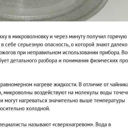
жку в микроволновку и через минуту получил горячую
 в себе серьезную опасность, о которой знают далеко 
ожогов при неправильном использовании прибора. В
ует детального разбора и понимания физических про
авномерном нагреве жидкости. В отличие от чайника
о, микроволны воздействуют на молекулы воды точечн
ти могут нагреваться значительно выше температуры
тносительно холодной.
пециалисты называют «сверхнагревом». Вода в