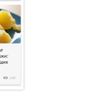
не
шки:
ющих
1487