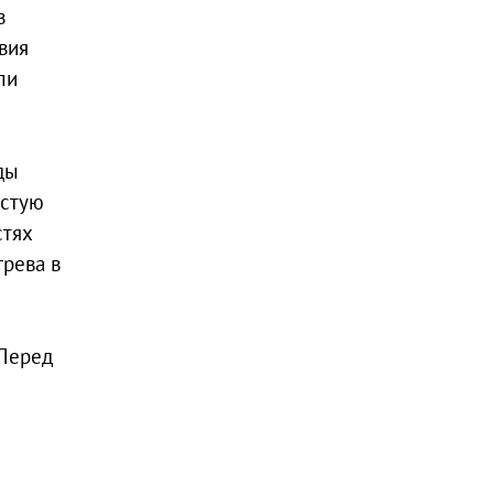
в
вия
ли
ды
истую
стях
грева в
 Перед