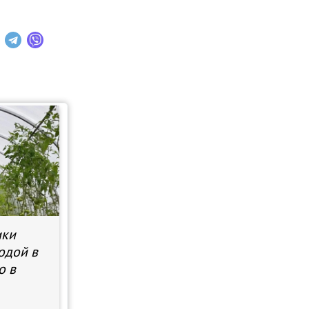
ики
водой в
о в