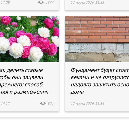
 17:09
4877
12 марта 2026, 16:33
ак делить старые
Фундамент будет стоят
тобы они зацвели
веками и не разрушитс
режнего: способ
надолго защитить осн
ия и размножения
дома
 14:17
904
12 марта 2026, 11:54