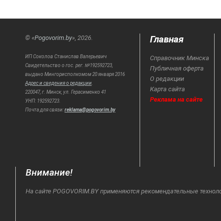
Главная
© «
Pogovorim.by
», 2026.
ИП Соколов Станислав Валерьевич
Справочник Минска
Свидетельство о гос. рег. №192592723,
Публичная оферта
выдано Мингорисполкомом 20 января 2016
О редакции
Адрес и сведения о редакции
.
Карта сайта
220047, г. Минск, ул. Герасименко 41
Реклама на сайте
УНП: 192592723.
Почта для связи:
reklama@pogovorim.by
Внимание!
На сайте POGOVORIM.BY применяются рекомендательные технологи