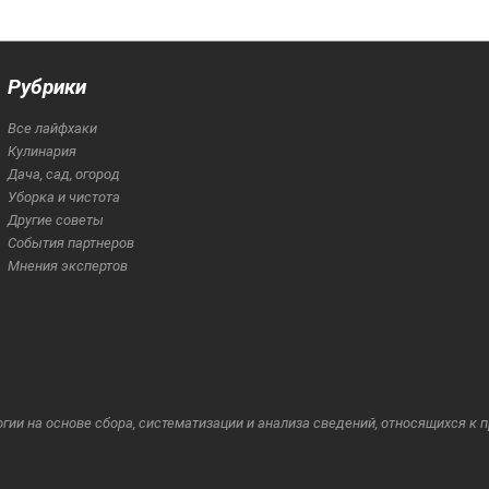
Рубрики
Все лайфхаки
Кулинария
Дача, сад, огород
Уборка и чистота
Другие советы
События партнеров
Мнения экспертов
и на основе сбора, систематизации и анализа сведений, относящихся к 