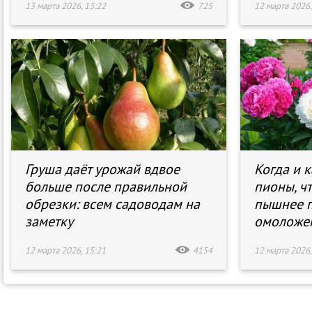
13 марта 2026, 13:22
725
12 марта 2026,
Груша даёт урожай вдвое
Когда и к
больше после правильной
пионы, ч
обрезки: всем садоводам на
пышнее п
заметку
омоложен
12 марта 2026, 15:21
4154
12 марта 2026,