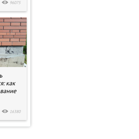
96075
ь
я: как
ование
16380