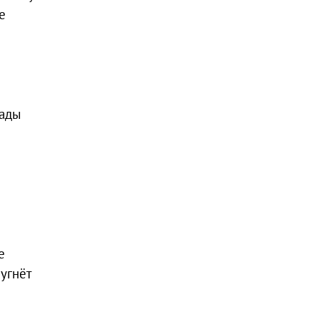
е
сады
е
угнёт