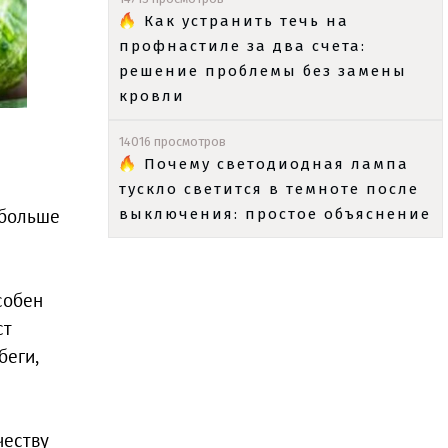
Как устранить течь на
профнастиле за два счета:
решение проблемы без замены
кровли
14016 просмотров
Почему светодиодная лампа
тускло светится в темноте после
 больше
выключения: простое объяснение
собен
ст
беги,
честву