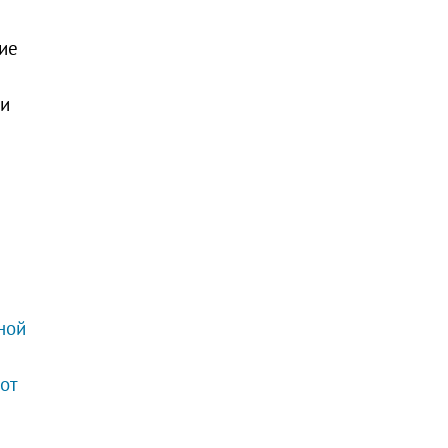
ие
 и
ной
от