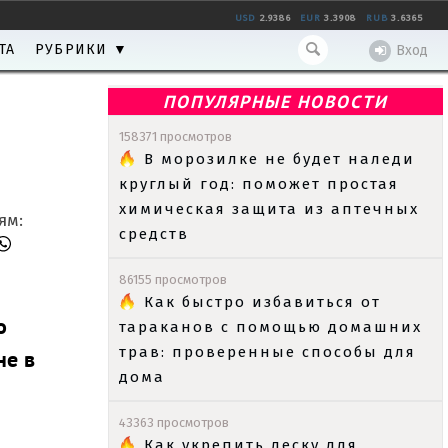
USD
2.9386
EUR
3.3908
RUB
3.6365
ТА
РУБРИКИ ▼
Вход
ПОПУЛЯРНЫЕ НОВОСТИ
158371 просмотров
В морозилке не будет наледи
круглый год: поможет простая
химическая защита из аптечных
ям:
средств
86155 просмотров
Как быстро избавиться от
о
тараканов с помощью домашних
трав: проверенные способы для
не в
дома
43363 просмотров
Как укрепить леску для