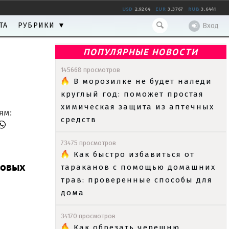
USD
2.9264
EUR
3.3767
RUB
3.6441
ТА
РУБРИКИ ▼
Вход
ПОПУЛЯРНЫЕ НОВОСТИ
145668 просмотров
В морозилке не будет наледи
круглый год: поможет простая
химическая защита из аптечных
ям:
средств
73475 просмотров
Как быстро избавиться от
довых
тараканов с помощью домашних
трав: проверенные способы для
дома
34170 просмотров
Как обрезать черешню