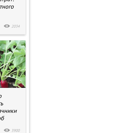
тного
2034
о
ть
ачники
об
3900