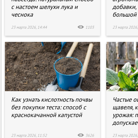
с настоем шелухи лука и
добавки,
чеснока
большой
23 марта 2026, 14:44
1103
23 марта 2026,
Как узнать кислотность почвы
Частые о
без покупки теста: способ с
щавеля, 
краснокачанной капустой
урожая: п
допускае
23 марта 2026, 11:52
3626
23 марта 2026,