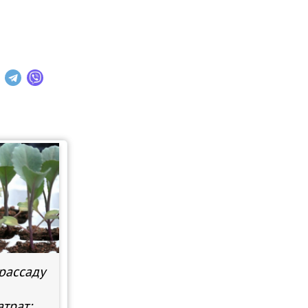
рассаду
трат: