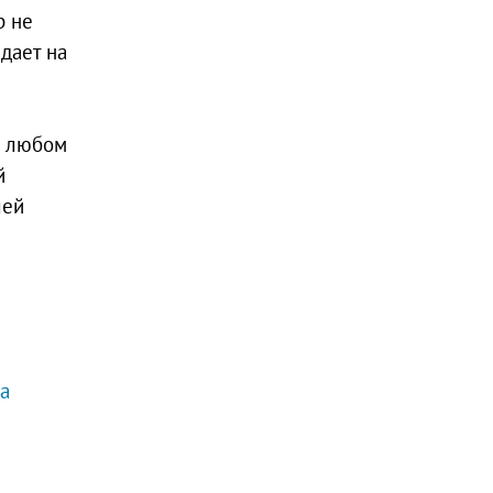
р не
дает на
в любом
й
лей
а