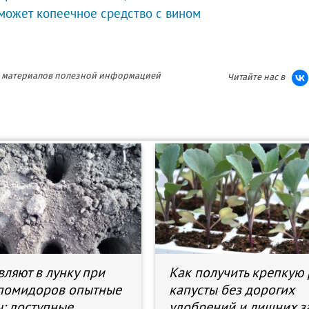
может копеечное средство с вином
ия материалов полезной информацией
Читайте нас в
вляют в лунку при
Как получить крепкую 
помидоров опытные
капусты без дорогих
: доступные
удобрений и лишних за