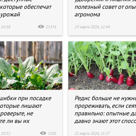
 которые обеспечат
полезный совет от опы
 урожай
агронома
 14:38
21376
23 марта 2026, 12:44
шибки при посадке
Редис больше не нужн
которые лишают
прореживать, если сея
роверьте, не
правильно: опытные д
те ли вы их
давно знают этот спос
 10:32
1505
22 марта 2026, 21:27