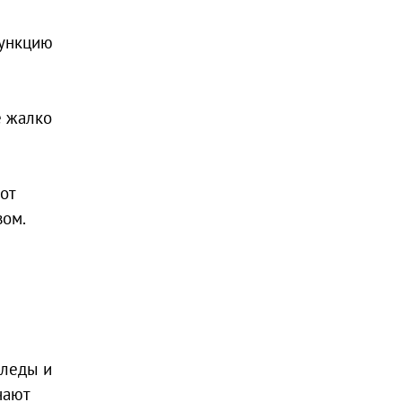
функцию
е жалко
от
вом.
следы и
чают