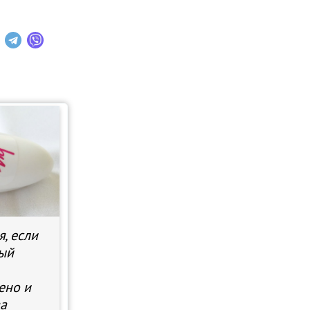
я, если
ный
ено и
за