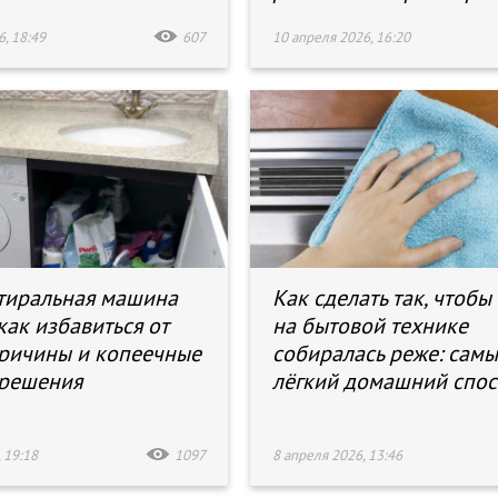
, 18:49
607
10 апреля 2026, 16:20
тиральная машина
Как сделать так, чтобы
как избавиться от
на бытовой технике
причины и копеечные
собиралась реже: сам
 решения
лёгкий домашний спо
 19:18
1097
8 апреля 2026, 13:46