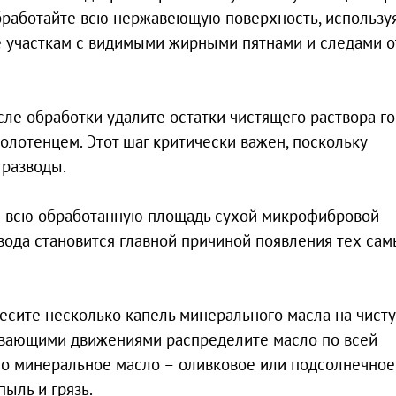
бработайте всю нержавеющую поверхность, использу
 участкам с видимыми жирными пятнами и следами о
ле обработки удалите остатки чистящего раствора г
лотенцем. Этот шаг критически важен, поскольку
 разводы.
е всю обработанную площадь сухой микрофибровой
 вода становится главной причиной появления тех са
есите несколько капель минерального масла на чист
ывающими движениями распределите масло по всей
но минеральное масло – оливковое или подсолнечное
пыль и грязь.