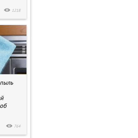
1218
 пыль
ый
соб
764