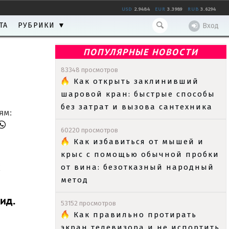
USD
2.9484
EUR
3.3989
RUB
3.6294
ТА
РУБРИКИ ▼
Вход
ПОПУЛЯРНЫЕ НОВОСТИ
83348 просмотров
Как открыть заклинивший
шаровой кран: быстрые способы
без затрат и вызова сантехника
ям:
60220 просмотров
Как избавиться от мышей и
крыс с помощью обычной пробки
х
от вина: безотказный народный
метод
ид.
53152 просмотров
Как правильно протирать
экран телевизора и не испортить