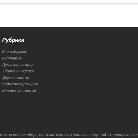
Рубрики
Все лайфхаки
Кулинария
Дача, сад, огород
Уборка и чистота
Другие советы
События партнеров
Мнения экспертов
и на основе сбора, систематизации и анализа сведений, относящихся к 