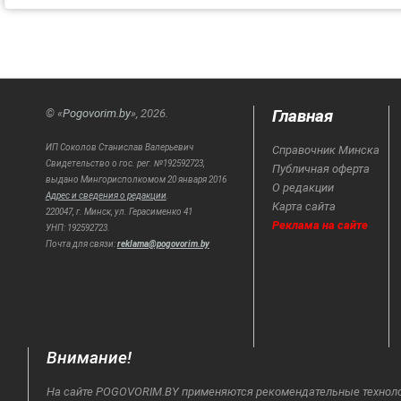
Главная
© «
Pogovorim.by
», 2026.
ИП Соколов Станислав Валерьевич
Справочник Минска
Свидетельство о гос. рег. №192592723,
Публичная оферта
выдано Мингорисполкомом 20 января 2016
О редакции
Адрес и сведения о редакции
.
Карта сайта
220047, г. Минск, ул. Герасименко 41
Реклама на сайте
УНП: 192592723.
Почта для связи:
reklama@pogovorim.by
Внимание!
На сайте POGOVORIM.BY применяются рекомендательные технологи