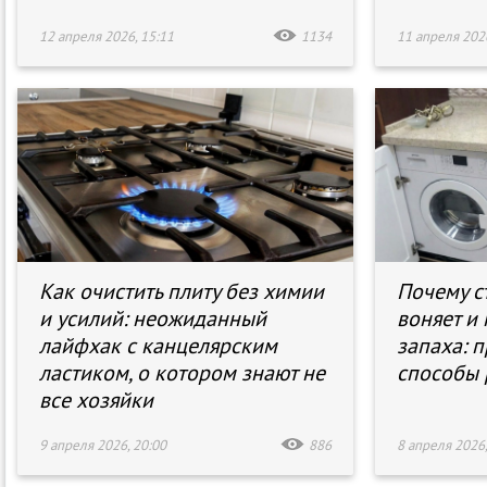
12 апреля 2026, 15:11
1134
11 апреля 2026
Как очистить плиту без химии
Почему с
и усилий: неожиданный
воняет и 
лайфхак с канцелярским
запаха: 
ластиком, о котором знают не
способы
все хозяйки
9 апреля 2026, 20:00
886
8 апреля 2026,