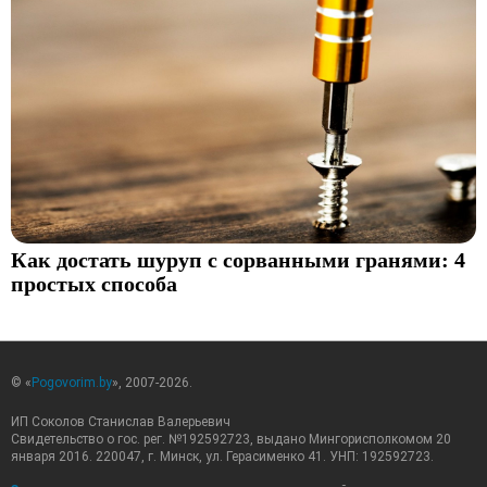
Как достать шуруп с сорванными гранями: 4
простых способа
© «
Pogovorim.by
», 2007-2026.
ИП Соколов Станислав Валерьевич
Свидетельство о гос. рег. №192592723, выдано Мингорисполкомом 20
января 2016. 220047, г. Минск, ул. Герасименко 41. УНП: 192592723.