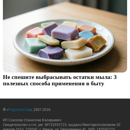
Не спешите выбрасывать остатки мыла: 3
полезных способа применения в быту
© «
Pogovorim.by
», 2007-2026.
ИП Соколов Станислав Валерьевич
Свидетельство о гос. рег. №192592723, выдано Мингорисполкомом 20
января 2016. 220047, г. Минск, ул. Герасименко 41. УНП: 192592723.