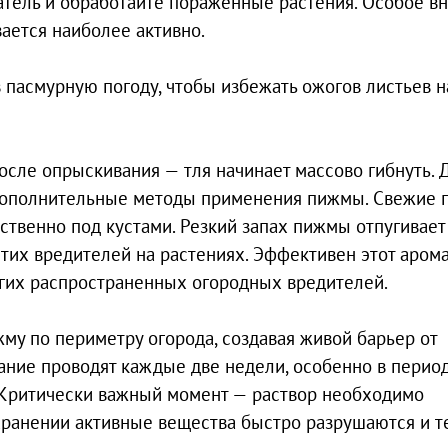
тель и обработайте пораженные растения. Особое в
вается наиболее активно.
 пасмурную погоду, чтобы избежать ожогов листьев н
после опрыскивания — тля начинает массово гибнуть. 
дополнительные методы применения пижмы. Свежие 
ственно под кустами. Резкий запах пижмы отпугивает
 этих вредителей на растениях. Эффективен этот арома
угих распространенных огородных вредителей.
у по периметру огорода, создавая живой барьер от
ние проводят каждые две недели, особенно в перио
. Критически важный момент — раствор необходимо
 хранении активные вещества быстро разрушаются и т