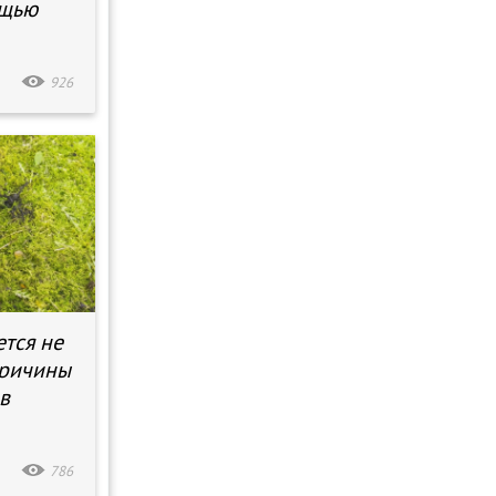
ощью
926
ется не
причины
в
786