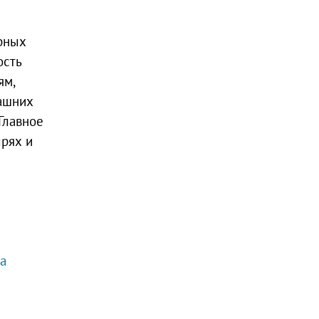
рных
ость
ям,
машних
Главное
ырях и
а