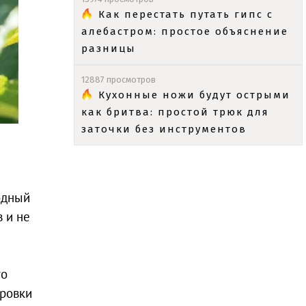
Как перестать путать гипс с
алебастром: простое объяснение
разницы
12887 просмотров
Кухонные ножи будут острыми
как бритва: простой трюк для
заточки без инструментов
одный
 и не
то
оровки