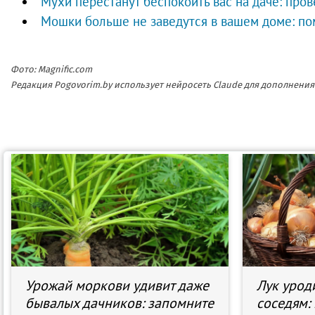
Мухи перестанут беспокоить вас на даче: пр
Мошки больше не заведутся в вашем доме: по
Фото: Magnific.com
Редакция Pogovorim.by использует нейросеть Claude для дополнен
Урожай моркови удивит даже
Лук уроди
бывалых дачников: запомните
соседям: