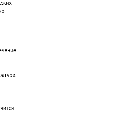
вежих
но
течение
ратуре.
учится