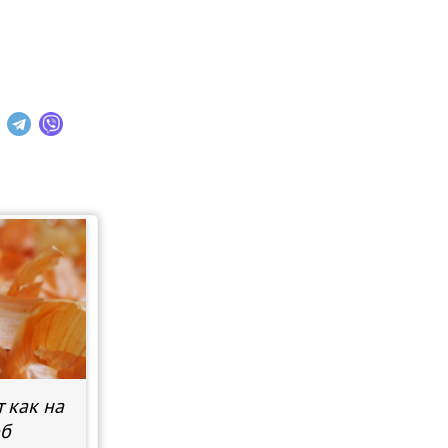
 как на
об