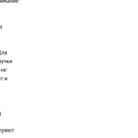
нимание
а
Для
пучки
 не
т и
д
еряют