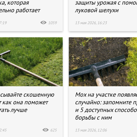
а, которая
защиты урожая с пом
ельно работает
луковой шелухи
7:19
1059
13 мая 2026, 16:23
сывайте скошенную
Мох на участке появля
т как она поможет
случайно: запомните 
тать лучше
и 5 доступных способо
борьбы с ним
2:45
625
13 мая 2026, 12:06