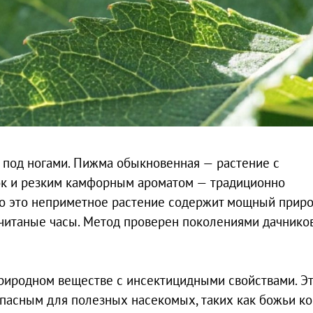
 под ногами. Пижма обыкновенная — растение с
ок и резким камфорным ароматом — традиционно
но это неприметное растение содержит мощный прир
считаные часы. Метод проверен поколениями дачников
риродном веществе с инсектицидными свойствами. Э
опасным для полезных насекомых, таких как божьи к