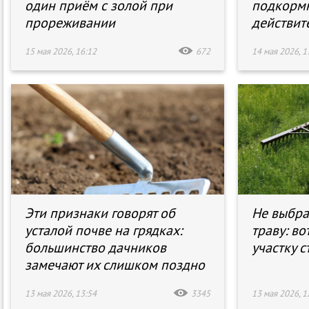
один приём с золой при
подкормк
прореживании
действит
15 мая 2026, 16:12
672
14 мая 2026, 1
Эти признаки говорят об
Не выбра
усталой почве на грядках:
траву: во
большинство дачников
участку с
замечают их слишком поздно
13 мая 2026, 13:54
3345
13 мая 2026, 1