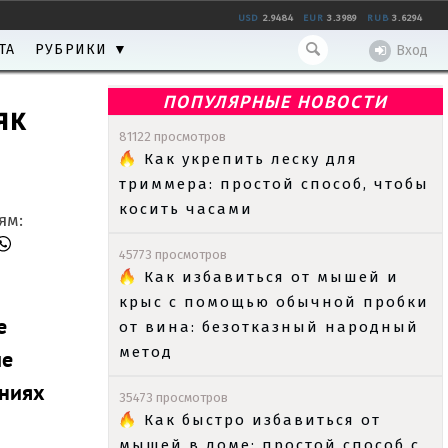
USD
2.9484
EUR
3.3989
RUB
3.6294
ТА
РУБРИКИ ▼
Вход
ПОПУЛЯРНЫЕ НОВОСТИ
як
81122 просмотров
Как укрепить леску для
триммера: простой способ, чтобы
косить часами
ям:
45773 просмотров
Как избавиться от мышей и
крыс с помощью обычной пробки
е
от вина: безотказный народный
метод
ие
ениях
35473 просмотров
Как быстро избавиться от
мышей в доме: простой способ с