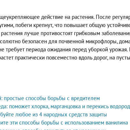
бщеукрепляющее действие на растения. После регуля
угими, побеги крепнут, что повышает общую устойчив
 растения лучше противостоят грибковым заболевани
 абсолютно безопасен для почвенной микрофлоры, до
 не требует периода ожидания перед уборкой урожая. 
астет практически повсеместно вдоль дорог, на пуст
й: простые способы борьбы с вредителем
еда: поможет хлорка, марганцовка и перекись водород
обуйте любое из 4 народных средств защиты
ните эти способы борьбы с использованием ванилина