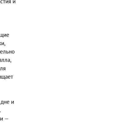
стия и
ащие
и,
тельно
алла,
для
ищает
 дне и
.
ки —