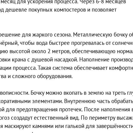
есяц для ускорения процесса. Через 6-8 месяцев
тод дешевле покупных компостеров и позволяет
решение для жаркого сезона. Металлическую бочку 
чёрный, чтобы вода быстрее прогревалась от солнеч
кцию высотой около 2 метров, обеспечивающую норм
овки крана с душевой насадкой. Наполнение произво
ации процесса. Такая система обеспечивает комфорт
ва и сложного оборудования.
описности. Бочку можно вкопать в землю на треть г
декоративными элементами. Внутреннюю часть обрабат
й для предотвращения протечек. После наполнения 
огоз создадут естественный вид. По периметру выса
ая маскируют камнями или галькой для завершённост