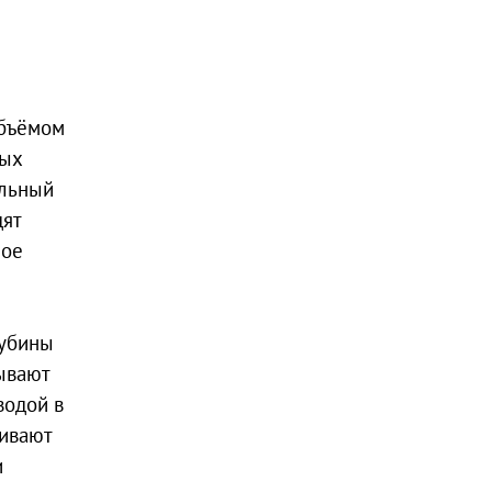
объёмом
ных
альный
дят
ное
лубины
ывают
водой в
живают
и