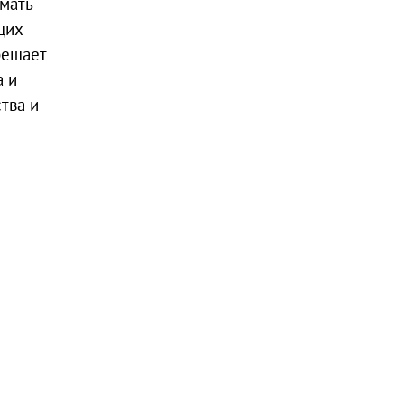
имать
щих
решает
а и
тва и