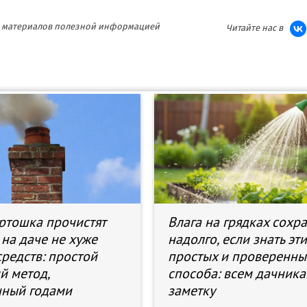
ия материалов полезной информацией
Читайте нас в
артошка прочистят
Влага на грядках сохр
на даче не хуже
надолго, если знать эти
средств: простой
простых и проверенны
й метод,
способа: всем дачника
нный годами
заметку