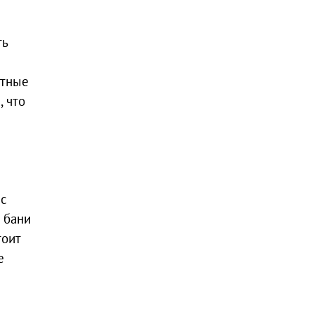
ть
итные
, что
 с
 бани
тоит
е