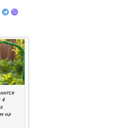
анится
 4
х
м на