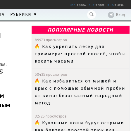
USD
2.9484
EUR
3.3989
RUB
3.6294
ТА
РУБРИКИ ▼
Вход
ПОПУЛЯРНЫЕ НОВОСТИ
й
89973 просмотров
Как укрепить леску для
триммера: простой способ, чтобы
косить часами
ям:
50435 просмотров
Как избавиться от мышей и
крыс с помощью обычной пробки
ым
от вина: безотказный народный
метод
жным
32725 просмотров
Кухонные ножи будут острыми
как бритва: простой трюк для