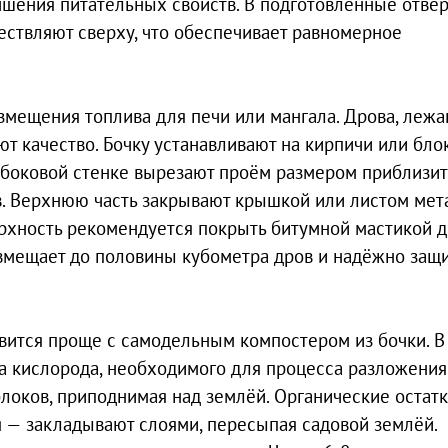
чшения питательных свойств. В подготовленные отвер
ествляют сверху, что обеспечивает равномерное
мещения топлива для печи или мангала. Дрова, леж
т качество. Бочку устанавливают на кирпичи или блок
В боковой стенке вырезают проём размером приблизи
в. Верхнюю часть закрывают крышкой или листом мет
рхность рекомендуется покрыть битумной мастикой 
я вмещает до половины кубометра дров и надёжно защ
вится проще с самодельным компостером из бочки. В
а кислорода, необходимого для процесса разложения
локов, приподнимая над землёй. Органические остат
я — закладывают слоями, пересыпая садовой землёй.