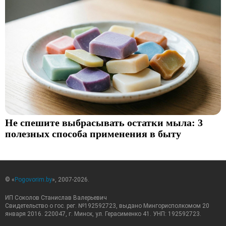
Не спешите выбрасывать остатки мыла: 3
полезных способа применения в быту
© «
Pogovorim.by
», 2007-2026.
ИП Соколов Станислав Валерьевич
Свидетельство о гос. рег. №192592723, выдано Мингорисполкомом 20
января 2016. 220047, г. Минск, ул. Герасименко 41. УНП: 192592723.