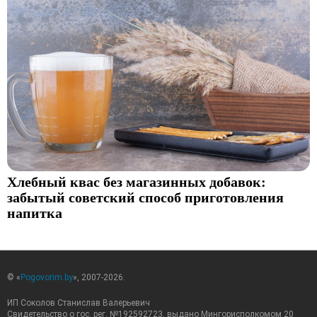
Хлебный квас без магазинных добавок:
забытый советский способ приготовления
напитка
© «
Pogovorim.by
», 2007-2026.
ИП Соколов Станислав Валерьевич
Свидетельство о гос. рег. №192592723, выдано Мингорисполкомом 20