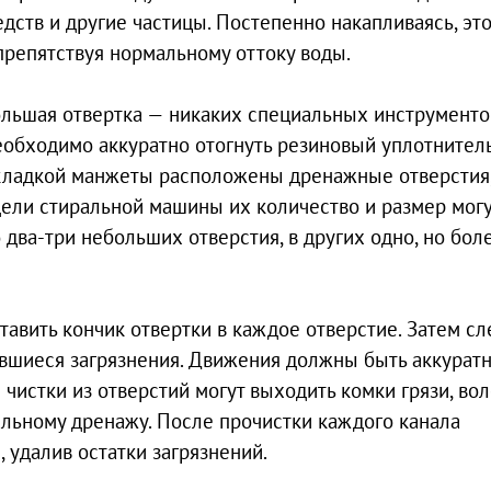
едств и другие частицы. Постепенно накапливаясь, это
репятствуя нормальному оттоку воды.
льшая отвертка — никаких специальных инструменто
еобходимо аккуратно отогнуть резиновый уплотнитель
 складкой манжеты расположены дренажные отверстия,
дели стиральной машины их количество и размер могу
два-три небольших отверстия, в других одно, но бол
вить кончик отвертки в каждое отверстие. Затем сл
ившиеся загрязнения. Движения должны быть аккурат
 чистки из отверстий могут выходить комки грязи, во
альному дренажу. После прочистки каждого канала
 удалив остатки загрязнений.