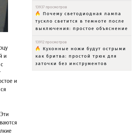
13937 просмотров
Почему светодиодная лампа
тускло светится в темноте после
выключения: простое объяснение
13912 просмотров
рцу
Кухонные ножи будут острыми
й и
как бритва: простой трюк для
 с
заточки без инструментов
т
остое и
лся
 Эти
иваются
елкие