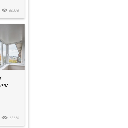
60376
и
ние
12176