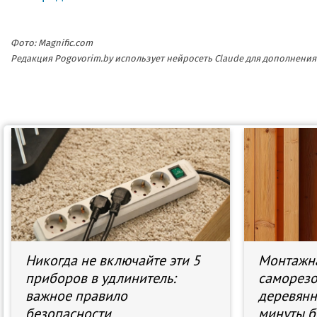
Фото: Magnific.com
Редакция Pogovorim.by использует нейросеть Claude для дополнен
Никогда не включайте эти 5
Монтажна
приборов в удлинитель:
саморезо
важное правило
деревянн
безопасности
минуты б