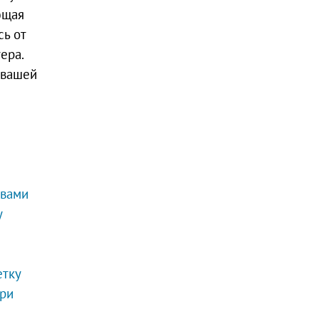
ющая
сь от
ера.
 вашей
твами
у
етку
три