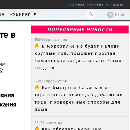
USD
2.9386
EUR
3.3908
RUB
3.6365
ТА
РУБРИКИ ▼
Вход
ПОПУЛЯРНЫЕ НОВОСТИ
те в
156149 просмотров
В морозилке не будет наледи
круглый год: поможет простая
химическая защита из аптечных
ям:
средств
83823 просмотров
Как быстро избавиться от
шения
тараканов с помощью домашних
трав: проверенные способы для
ыхания
дома
35471 просмотров
Как обрезать черешню