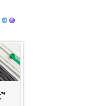
для
в