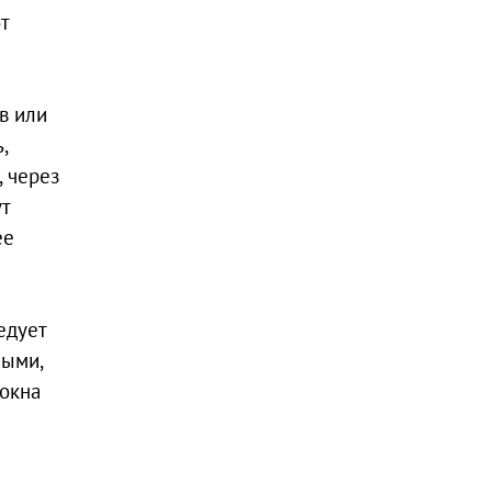
т
в или
,
 через
т
ее
едует
ными,
локна