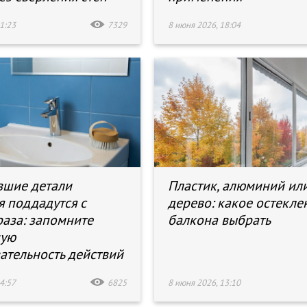
1:23
7329
8 июня 2026, 18:04
вшие детали
Пластик, алюминий ил
я поддадутся с
дерево: какое остекле
раза: запомните
балкона выбрать
ную
ательность действий
4:57
6825
8 июня 2026, 13:10