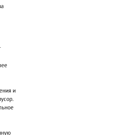
ва
т
лее
ения и
мусор.
льное
нную