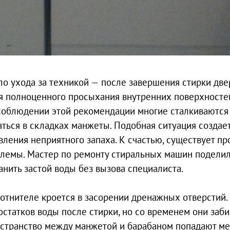
о ухода за техникой — после завершения стирки две
ля полноценного просыхания внутренних поверхносте
 соблюдении этой рекомендации многие сталкиваются
ться в складках манжеты. Подобная ситуация создае
ления неприятного запаха. К счастью, существует пр
лемы. Мастер по ремонту стиральных машин подели
нить застой воды без вызова специалиста.
отнителе кроется в засорении дренажных отверстий.
статков воды после стирки, но со временем они заб
остранство между манжетой и барабаном попадают м