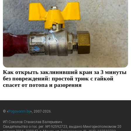
Как открыть заклинивший кран за 3 минуты
без повреждений: простой трюк с гайкой
спасет от потопа и разорения
© «
Pogovorim.by
», 2007-2026.
ИП Соколов Станислав Валерьевич
Свидетельство о гос. рег. №192592723, выдано Мингорисполкомом 20