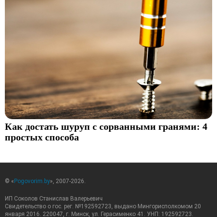
Как достать шуруп с сорванными гранями: 4
простых способа
© «
Pogovorim.by
», 2007-2026.
ИП Соколов Станислав Валерьевич
Свидетельство о гос. рег. №192592723, выдано Мингорисполкомом 20
января 2016. 220047, г. Минск, ул. Герасименко 41. УНП: 192592723.