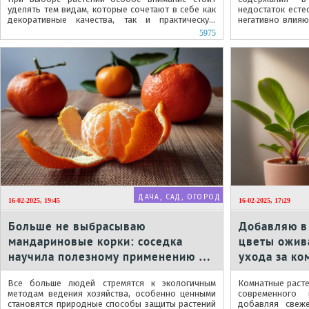
уделять тем видам, которые сочетают в себе как
недостаток есте
декоративные качества, так и практическую
негативно влияю
пользу. Одним из таких...
цветоводы ищут 
5975
ДАЧА, САД, ОГОРОД
16-02-2025, 19:45
16-02-2025, 17:29
Больше не выбрасываю
Добавляю в
мандариновые корки: соседка
цветы ожив
научила полезному применению на
ухода за к
даче
Все больше людей стремятся к экологичным
Комнатные раст
методам ведения хозяйства, особенно ценными
современного
становятся природные способы защиты растений
добавляя свеж