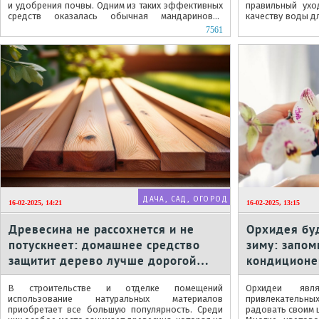
и удобрения почвы. Одним из таких эффективных
правильный ухо
средств оказалась обычная мандариновая
качеству воды д
кожура, которую большинство из нас...
которой большин
7561
ДАЧА, САД, ОГОРОД
16-02-2025, 14:21
16-02-2025, 13:15
Древесина не рассохнется и не
Орхидея буд
потускнеет: домашнее средство
зиму: запом
защитит дерево лучше дорогой
кондиционе
магазинной пропитки
ингредиент
В строительстве и отделке помещений
Орхидеи яв
использование натуральных материалов
привлекательных
приобретает все большую популярность. Среди
радовать своим 