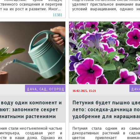
ственного освещения и перегрев
уделяют пристальное внимание в
т на их рост и развитие. Многие
условий выращивания, однако н
эффективные способы...
значимость структуры грунта.
11381
ДАЧА, САД, ОГОРОД
ДАЧ
16-02-2025, 15:21
 воду один компонент и
Петуния будет пышно цве
ают: запомните секрет
лето: соседка-дачница п
омнатными растениями
удобрение для наращива
зеленой массы
ения стали неотъемлемой частью
Петуния стала одним из самых
 интерьера, создавая уют и
декоративных растений в садов
ести в наши дома. Однако их
цветок привлекает вним