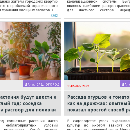
Однако жители городских квартир
канализационной системы. Выг
ются с проблемой ограниченного
являясь наиболее распространен
я хранения овощных запасов. Тем
для частного сектора, нере
условиях...
серьезные неудобства для дом
3362
Особенно...
ДАЧА, САД, ОГОРОД
ДАЧ
16-02-2025, 20:22
астения будут цвести и
Рассада огурцов и томато
глый год: соседка
как на дрожжах: опытный
а раствор для поливки
показал простой способ 
грунт
од комнатные растения часто
В садоводстве успех выращива
 неблагоприятных условий
культур во многом зависит от
 помещении. Сухой воздух,
подготовки почвенной смеси. Мног