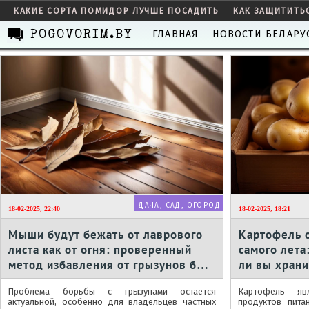
КАКИЕ СОРТА ПОМИДОР ЛУЧШЕ ПОСАДИТЬ
КАК ЗАЩИТИТЬ
ГЛАВНАЯ
НОВОСТИ БЕЛАРУ
POGOVORIM.BY
ДАЧА, САД, ОГОРОД
18-02-2025, 22:40
18-02-2025, 18:21
Мыши будут бежать от лаврового
Картофель 
листа как от огня: проверенный
самого лета
метод избавления от грызунов без
ли вы хран
всякой химии
условиях
Проблема борьбы с грызунами остается
Картофель яв
актуальной, особенно для владельцев частных
продуктов пита