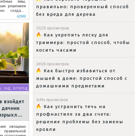
ребные ямы,
ным решением
правильно: проверенный способ
дко создают
без вреда для дерева
овладельцев.
42000
31225 просмотров
Как укрепить леску для
триммера: простой способ, чтобы
косить часами
26128 просмотров
Как быстро избавиться от
мышей в доме: простой способ с
домашними предметами
А, САД, ОГОРОД
14194 просмотров
в взойдет
Как устранить течь на
 дачник
разрыхлить
профнастиле за два счета:
решение проблемы без замены
ния овощных
кровли
 правильной
ие огородники