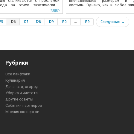
оды сталкиваются с проблемой
впечатляющим размерам и д
хода за этими экзотическими
листьям. Однако, как и любое жи
бенно в вопросах...
монстера может испытывать стресс и
28889
25
126
127
128
129
130
...
139
Следующая →
Рубрики
Все лайфхаки
Кулинария
Дача, сад, огород
Уборка и чистота
Другие советы
События партнеров
Мнения экспертов