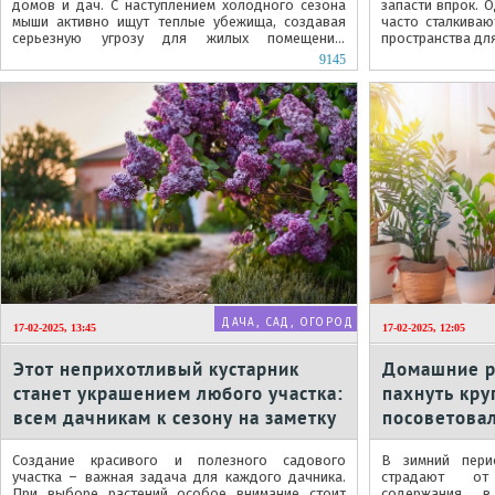
домов и дач. С наступлением холодного сезона
запасти впрок. 
мыши активно ищут теплые убежища, создавая
часто сталкива
серьезную угрозу для жилых помещений.
пространства дл
Традиционные методы борьбы с грызунами...
не менее, даже в 
9145
ДАЧА, САД, ОГОРОД
17-02-2025, 13:45
17-02-2025, 12:05
Этот неприхотливый кустарник
Домашние р
станет украшением любого участка:
пахнуть кру
всем дачникам к сезону на заметку
посоветовал
Создание красивого и полезного садового
В зимний пери
участка – важная задача для каждого дачника.
страдают от
При выборе растений особое внимание стоит
содержания в