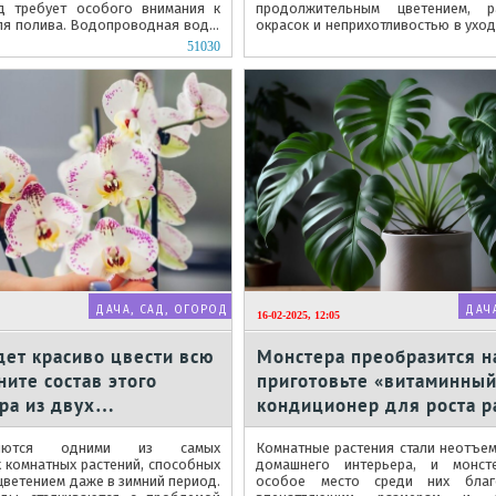
д требует особого внимания к
продолжительным цветением, р
ля полива. Водопроводная вода,
окрасок и неприхотливостью в уход
ство людей поливают...
достижения максимальной дек
51030
петунии...
ДАЧА, САД, ОГОРОД
ДАЧ
16-02-2025, 12:05
ет красиво цвести всю
Монстера преобразится на
ните состав этого
приготовьте «витаминны
ра из двух
кондиционер для роста р
ов
ляются одними из самых
Комнатные растения стали неотъе
 комнатных растений, способных
домашнего интерьера, и монст
цветением даже в зимний период.
особое место среди них благ