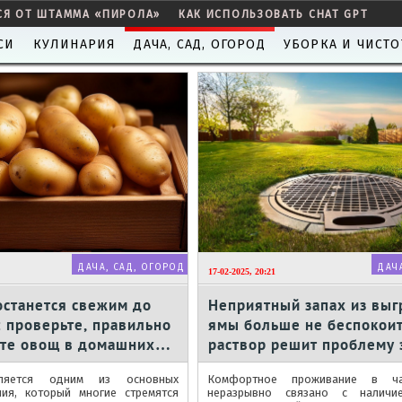
СЯ ОТ ШТАММА «ПИРОЛА»
КАК ИСПОЛЬЗОВАТЬ CHAT GPT
СИ
КУЛИНАРИЯ
ДАЧА, САД, ОГОРОД
УБОРКА И ЧИСТО
ДАЧА, САД, ОГОРОД
ДАЧ
17-02-2025, 20:21
останется свежим до
Неприятный запах из выг
: проверьте, правильно
ямы больше не беспокоит
ите овощ в домашних
раствор решит проблему 
несколько часов
ляется одним из основных
Комфортное проживание в ч
ния, который многие стремятся
неразрывно связано с наличи