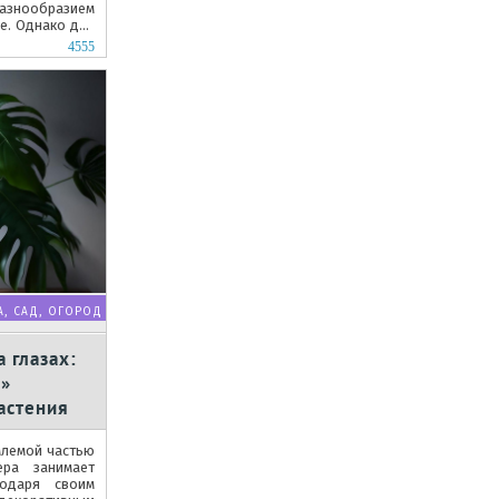
азнообразием
е. Однако для
оративности
4555
А, САД, ОГОРОД
 глазах:
й»
астения
млемой частью
ера занимает
одаря своим