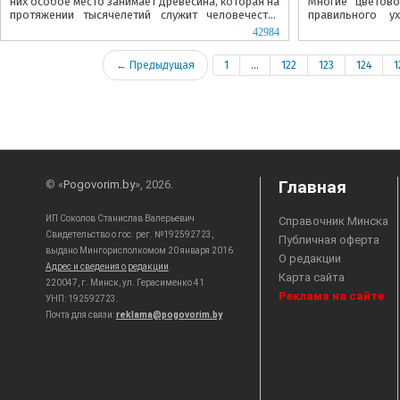
них особое место занимает древесина, которая на
Многие цветов
протяжении тысячелетий служит человечеству
правильного у
верой и правой.
красавицами, осо
42984
← Предыдущая
1
...
122
123
124
1
Главная
© «
Pogovorim.by
», 2026.
ИП Соколов Станислав Валерьевич
Справочник Минска
Свидетельство о гос. рег. №192592723,
Публичная оферта
выдано Мингорисполкомом 20 января 2016
О редакции
Адрес и сведения о редакции
.
Карта сайта
220047, г. Минск, ул. Герасименко 41
Реклама на сайте
УНП: 192592723.
Почта для связи:
reklama@pogovorim.by