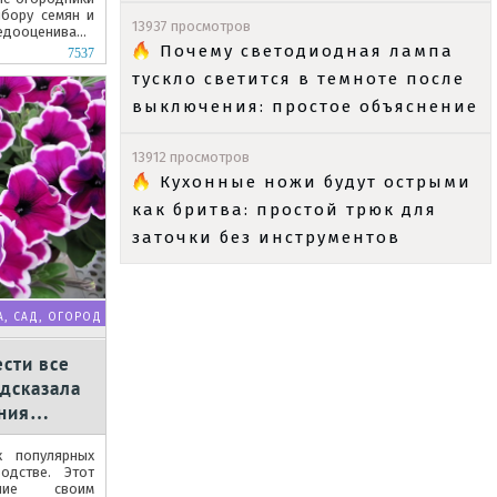
ыбору семян и
13937 просмотров
едооценивают
Почему светодиодная лампа
7537
тускло светится в темноте после
выключения: простое объяснение
13912 просмотров
Кухонные ножи будут острыми
как бритва: простой трюк для
заточки без инструментов
А, САД, ОГОРОД
сти все
одсказала
ния
 популярных
одстве. Этот
ание своим