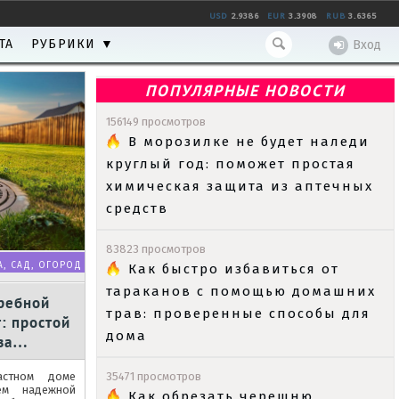
USD
2.9386
EUR
3.3908
RUB
3.6365
ТА
РУБРИКИ ▼
Вход
ПОПУЛЯРНЫЕ НОВОСТИ
156149 просмотров
В морозилке не будет наледи
круглый год: поможет простая
химическая защита из аптечных
средств
83823 просмотров
А, САД, ОГОРОД
Как быстро избавиться от
тараканов с помощью домашних
ребной
трав: проверенные способы для
: простой
дома
за
астном доме
35471 просмотров
ем надежной
Как обрезать черешню