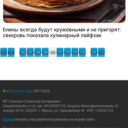
Блины всегда будут кружевными и не пригорят:
свекровь показала кулинарный лайфхак
«—
1
...
166
167
168
169
170
171
172
173
174
...
231
—»
© «
Pogovorim.by
», 2007-2026.
ИП Соколов Станислав Валерьевич
Свидетельство о гос. рег. №192592723, выдано Мингорисполкомом 20
января 2016. 220047, г. Минск, ул. Герасименко 41. УНП: 192592723.
Здесь
описано, как разместить рекламу на нашем сайте