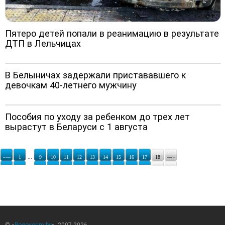
Пятеро детей попали в реанимацию в результате
ДТП в Лельчицах
В Белыничах задержали пристававшего к
девочкам 40-летнего мужчину
Пособия по уходу за ребенком до трех лет
вырастут в Беларуси с 1 августа
«—
1
...
9
10
11
12
13
14
15
16
17
18
—»