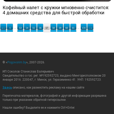
Кофейный налет с кружки мгновенно счистится:
4 домашних средства для быстрой обработки
«—
1
...
53
54
55
56
57
58
59
60
61
...
131
—»
© «
Pogovorim.by
», 2007-2026.
ИП Соколов Станислав Валерьевич
Свидетельство о гос. рег. №192592723, выдано Мингорисполкомом 20
января 2016. 220047, г. Минск, ул. Герасименко 41. УНП: 192592723.
Здесь
описано, как разместить рекламу на нашем сайте
Перепечатка материалов, фотографий и другой информации разрешена
только при указании обратной гиперссылки.
Нашли ошибку? Выделите ее и нажмите Ctrl+Enter.