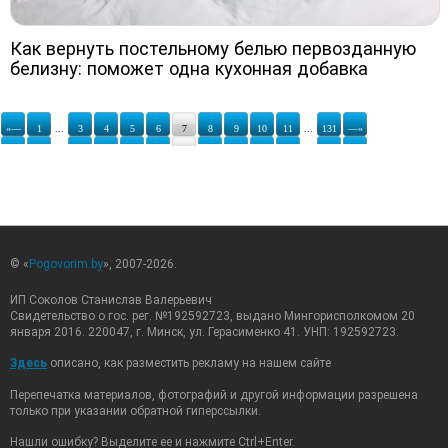
Как вернуть постельному белью первозданную
белизну: поможет одна кухонная добавка
«—
1
...
3
4
5
6
7
8
9
10
11
...
131
—»
© «
Pogovorim.by
», 2007-2026.
ИП Соколов Станислав Валерьевич
Свидетельство о гос. рег. №192592723, выдано Мингорисполкомом 20
января 2016. 220047, г. Минск, ул. Герасименко 41. УНП: 192592723.
Здесь
описано, как разместить рекламу на нашем сайте
Перепечатка материалов, фотографий и другой информации разрешена
только при указании обратной гиперссылки.
Нашли ошибку? Выделите ее и нажмите Ctrl+Enter.