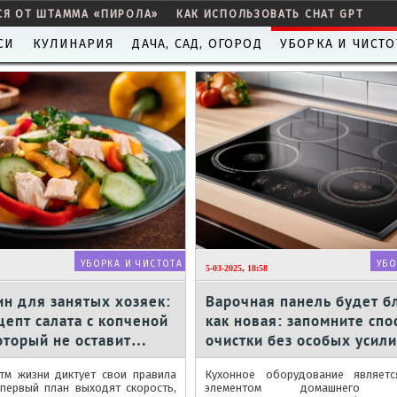
СЯ ОТ ШТАММА «ПИРОЛА»
КАК ИСПОЛЬЗОВАТЬ CHAT GPT
СИ
КУЛИНАРИЯ
ДАЧА, САД, ОГОРОД
УБОРКА И ЧИСТО
УБОРКА И ЧИСТОТА
УБО
5-03-2025, 18:58
н для занятых хозяек:
Варочная панель будет б
цепт салата с копченой
как новая: запомните спо
оторый не оставит
очистки без особых усил
ым
тм жизни диктует свои правила
Кухонное оборудование являет
 первый план выходят скорость,
элементом домашнего про