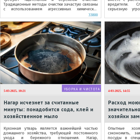
Традиционные методы очистки зачастую связаны
вредители. С
с использованием агрессивных химических
серьезную уг
составов, которые могут повредить...
созревающих ово
33800
УБОРКА И ЧИСТОТА
5-03-2025, 10:21
4-03-2025, 14:55
Нагар исчезнет за считанные
Расход мою
минуты: понадобится сода, клей и
значительно
хозяйственное мыло
хозяйки зам
формочках
Кухонная утварь является важнейшей частью
Опытные хозя
домашнего хозяйства, требующей постоянного
сэкономить, з
ухода и бережного отношения. Нагар,
посуды в спец