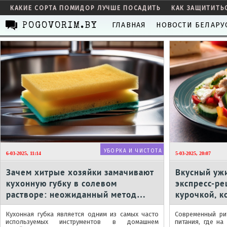
КАКИЕ СОРТА ПОМИДОР ЛУЧШЕ ПОСАДИТЬ
КАК ЗАЩИТИТЬ
ГЛАВНАЯ
НОВОСТИ БЕЛАРУ
POGOVORIM.BY
УБОРКА И ЧИСТОТА
6-03-2025, 11:14
5-03-2025, 20:07
Зачем хитрые хозяйки замачивают
Вкусный ужи
кухонную губку в солевом
экспресс-ре
растворе: неожиданный метод
курочкой, к
экономии и чистоты
равнодушн
Кухонная губка является одним из самых часто
Современный ри
используемых инструментов в домашнем
питания, где на