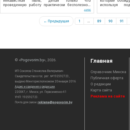
ненавистная пыль, делая только что
которые обойду
проведенную работу практически бесполезной.
используя по
Однако опытные домохозяйки давно нашли...
найдутся на кухн
4496
← Предыдущая
1
...
89
90
91
Главная
© «
Pogovorim.by
», 2026.
ИП Соколов Станислав Валерьевич
Справочник Минска
Свидетельство о гос. рег. №192592723,
Публичная оферта
выдано Мингорисполкомом 20 января 2016
О редакции
Адрес и сведения о редакции
.
Карта сайта
220047, г. Минск, ул. Герасименко 41
Реклама на сайте
УНП: 192592723.
Почта для связи:
reklama@pogovorim.by