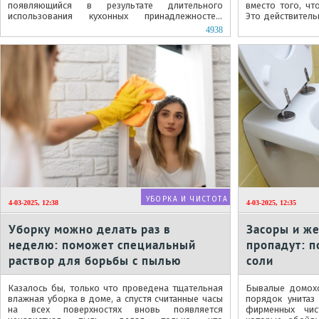
появляющийся в результате длительного
вместо того, чт
использования кухонных принадлежностей,
Это действитель
становится настоящим испытанием для любой
работает?
4938
хозяйки,...
УБОРКА И ЧИСТОТА
4-03-2025, 12:38
4-03-2025, 12:35
Уборку можно делать раз в
Засоры и же
неделю: поможет специальный
пропадут: п
раствор для борьбы с пылью
соли
Казалось бы, только что проведена тщательная
Бывалые домохо
влажная уборка в доме, а спустя считанные часы
порядок унита
на всех поверхностях вновь появляется
фирменных чис