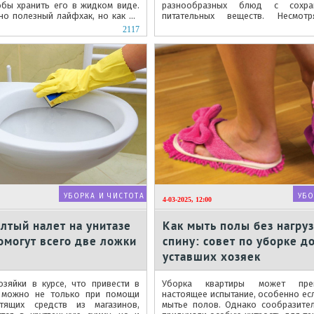
обы хранить его в жидком виде.
разнообразных блюд с сохра
но полезный лайфхак, но как он
питательных веществ. Несмо
практичность, эта посуда имеет тенд
2117
УБОРКА И ЧИСТОТА
УБО
4-03-2025, 12:00
лтый налет на унитазе
Как мыть полы без нагруз
омогут всего две ложки
спину: совет по уборке д
уставших хозяек
зяйки в курсе, что привести в
Уборка квартиры может пре
з можно не только при помощи
настоящее испытание, особенно есл
тящих средств из магазинов,
мытье полов. Однако сообразите