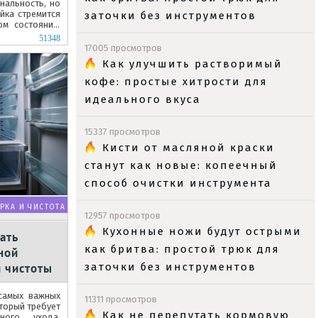
нальность, но
йка стремится
заточки без инструментов
ом состоянии,
...
51348
17005 просмотров
Как улучшить растворимый
кофе: простые хитрости для
идеального вкуса
15337 просмотров
Кисти от масляной краски
станут как новые: копеечный
способ очистки инструмента
РКА И ЧИСТОТА
12957 просмотров
Кухонные ножи будут острыми
ать
как бритва: простой трюк для
ной
 чистоты
заточки без инструментов
самых важных
11311 просмотров
торый требует
Как не перепутать кормовую
ного ухода.