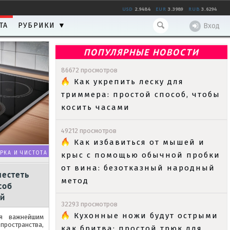
USD
2.9484
EUR
3.3989
RUB
3.6294
ТА
РУБРИКИ ▼
Вход
ПОПУЛЯРНЫЕ НОВОСТИ
86672 просмотров
Как укрепить леску для
триммера: простой способ, чтобы
косить часами
49212 просмотров
Как избавиться от мышей и
РКА И ЧИСТОТА
крыс с помощью обычной пробки
от вина: безотказный народный
лестеть
метод
соб
ий
32293 просмотров
Кухонные ножи будут острыми
ся важнейшим
странства,
как бритва: простой трюк для