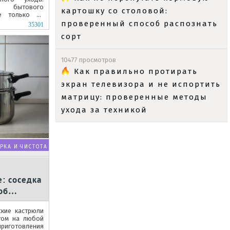
о бытового
картошку со столовой:
е только на
и на...
проверенный способ распознать
35301
сорт
10477 просмотров
Как правильно протирать
экран телевизора и не испортить
матрицу: проверенные методы
ухода за техникой
РКА И ЧИСТОТА
е: соседка
об
й
ские кастрюли
том на любой
приготовления