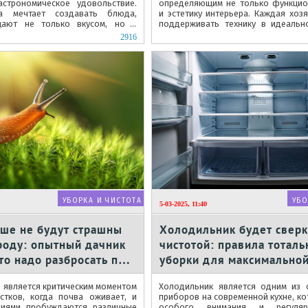
астрономическое удовольствие.
определяющим не только функцио
а мечтает создавать блюда,
и эстетику интерьера. Каждая хозя
щают не только вкусом, но и
поддерживать технику в идеальн
овностью....
сохраняя ее первоначальный блеск и
2916
УБОРКА И ЧИСТОТА
УБО
5-03-2025, 11:40
ьше не будут страшны
Холодильник будет сверк
роду: опытный дачник
чистотой: правила тоталь
что надо разбросать по
уборки для максимальной
арте
 является критическим моментом
Холодильник является одним из 
стков, когда почва оживает, и
приборов на современной кухне, ко
ниями пробуждаются различные
особого внимания и регуляр