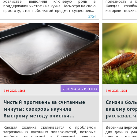
хозяйстве, выполняя ключевую роль в
полезность и г
поддержании чистоты на кухне. Несмотря на свою
Каждая хозяйк
простоту, этот небольшой предмет существенно
которые восхи
влияет на гигиеническое состояние...
моментальной гот
3754
УБОРКА И ЧИСТОТА
5-03-2025, 15:43
5-03-2025, 12:31
Чистый противень за считанные
Слизни бол
минуты: свекровь научила
вашему ого
быстрому методу очистки
рассказал, 
домашними ингредиентами
грядкам в м
Каждая хозяйка сталкивается с проблемой
Весенний период
загрязненных кухонных поверхностей, которые
для дачных уча
требуют тщательной и бережной очистки.
вместе с расте