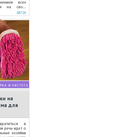
нением всех
тря на свою
енцию...
88726
РКА И ЧИСТОТА
ки на
ома для
вратиться в
и речь идет о
льные хозяйки