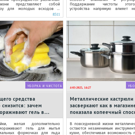
лизни представляют собой
Поддержание чистоты этог
розу для молодых всходов и
устройства напрямую влияет н
щных культур, способны за...
эстетику кухонного пространства, но 
8511
УБОРКА И ЧИСТОТА
УБО
4-03-2025, 14:27
щего средства
Металлические кастрюли
 снизится: зачем
засверкают как в магазин
ораживают гель в
показала копеечный спос
очистки горчичной пасто
йки, желая дополнительно
В повседневной жизни металличе
амораживают гель для мытья
остаются незаменимым инструмен
иальных формочках для льда
кухне, обеспечивая возможность 