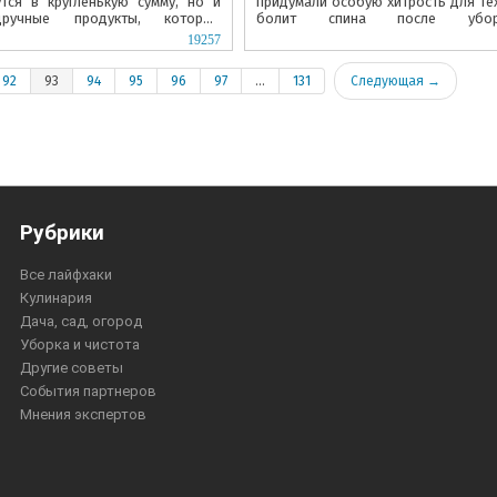
тся в кругленькую сумму, но и
придумали особую хитрость для тех
дручные продукты, которые
болит спина после убор
е в каждом доме.
moidom.boltai.com).
19257
92
93
94
95
96
97
...
131
Следующая →
Рубрики
Все лайфхаки
Кулинария
Дача, сад, огород
Уборка и чистота
Другие советы
События партнеров
Мнения экспертов