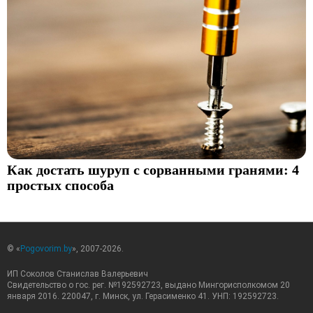
Как достать шуруп с сорванными гранями: 4
простых способа
© «
Pogovorim.by
», 2007-2026.
ИП Соколов Станислав Валерьевич
Свидетельство о гос. рег. №192592723, выдано Мингорисполкомом 20
января 2016. 220047, г. Минск, ул. Герасименко 41. УНП: 192592723.