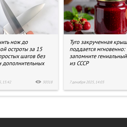
чить нож до
Туго закрученная кры
ой остроты за 15
поддается мгновенно:
 простых шагов без
запомните гениальный
и дополнительных
из СССР
, 15:42
30318
7 декабря 2025, 14:03