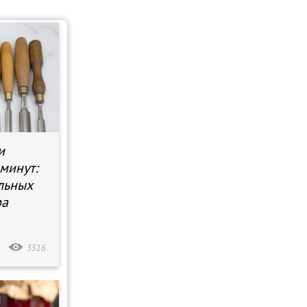
и
 минут:
льных
ра
3516