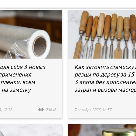
для себя 3 новых
Как заточить стамеску 
применения
резцы по дереву за 15
пленки: всем
3 этапа без дополните
 на заметку
затрат и вызова масте
, 17:32
24648
7 декабря 2025, 16:37