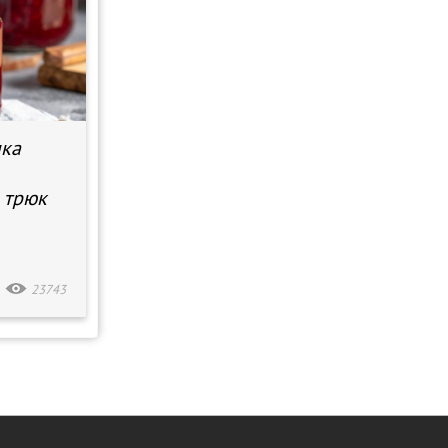
шка
 трюк
23743