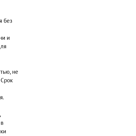
я без
ни и
для
тью, не
 Срок
я.
,
 в
ски