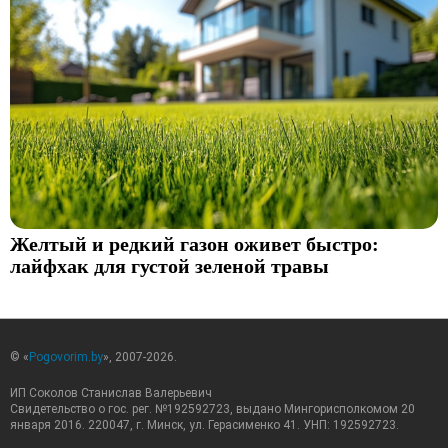
Желтый и редкий газон оживет быстро:
лайфхак для густой зеленой травы
© «
Pogovorim.by
», 2007-2026.
ИП Соколов Станислав Валерьевич
Свидетельство о гос. рег. №192592723, выдано Мингорисполкомом 20
января 2016. 220047, г. Минск, ул. Герасименко 41. УНП: 192592723.