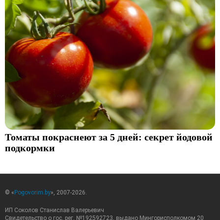
Томаты покраснеют за 5 дней: секрет йодовой
подкормки
© «
Pogovorim.by
», 2007-2026.
ИП Соколов Станислав Валерьевич
Свидетельство о гос. рег. №192592723, выдано Мингорисполкомом 20