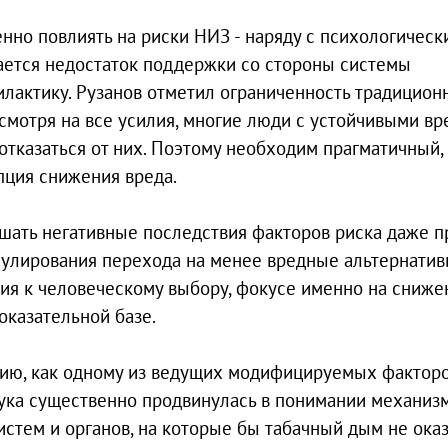
енно повлиять на риски НИЗ - наряду с психологическ
ается недостаток поддержки со стороны системы
илактику. Рузанов отметил ограниченность традицион
есмотря на все усилия, многие люди с устойчивыми в
тказаться от них. Поэтому необходим прагматичный,
пция снижения вреда.
ьшать негативные последствия факторов риска даже п
имулирования перехода на менее вредные альтернатив
ния к человеческому выбору, фокусе именно на сниже
оказательной базе.
нию, как одному из ведущих модифицируемых фактор
ука существенно продвинулась в понимании механиз
систем и органов, на которые бы табачный дым не ока