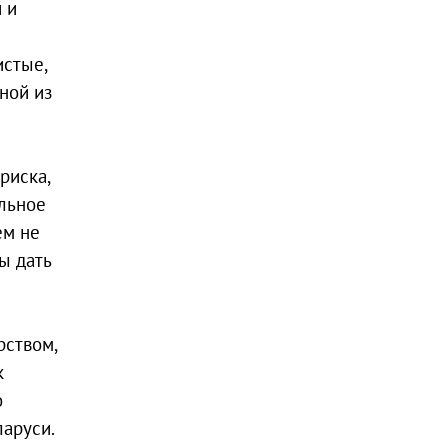
 и
истые,
ной из
риска,
альное
ем не
ы дать
рством,
к
о
аруси.