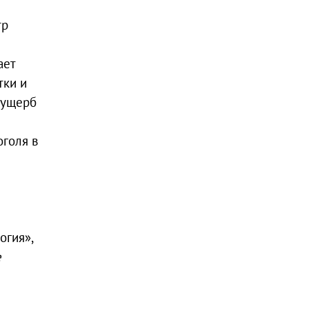
тр
ает
тки и
 ущерб
оголя в
огия»,
е