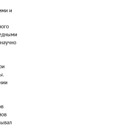
ими и
ного
редными
 научно
ри
ы.
нии
ов
мов
зывал