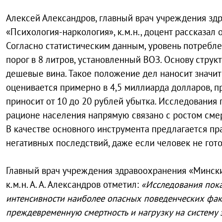
Алексей Александров, главный врач учреждения зд
«Психология-наркология», к.м.н., доцент рассказал
Согласно статистическим данным, уровень потребле
порог в 8 литров, установленный ВОЗ. Основу стру
дешевые вина. Такое положение дел наносит значи
оценивается примерно в 4,5 миллиарда долларов, п
приносит от 10 до 20 рублей убытка. Исследования
рационе населения напрямую связано с ростом смер
В качестве основного инструмента предлагается п
негативных последствий, даже если человек не гото
Главный врач учреждения здравоохранения «Мински
к.м.н. А. А. Александров отметил:
«Исследования пока
интенсивности наиболее опасных поведенческих фак
преждевременную смертность и нагрузку на систему