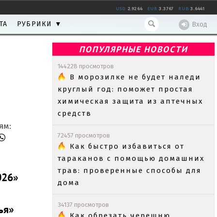
USD
2.9264
EUR
3.3767
RUB
3.6441
ТА
РУБРИКИ ▼
Вход
ПОПУЛЯРНЫЕ НОВОСТИ
144228 просмотров
В морозилке не будет наледи
круглый год: поможет простая
химическая защита из аптечных
средств
ям:
72457 просмотров
Как быстро избавиться от
тараканов с помощью домашних
трав: проверенные способы для
026»
дома
34137 просмотров
ья»
Как обрезать черешню