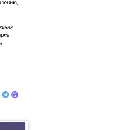
алению,
жения
дать
м