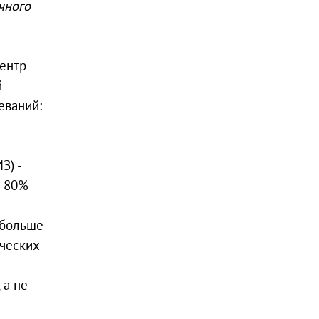
чного
центр
й
еваний:
З) -
о 80%
 больше
ических
 а не