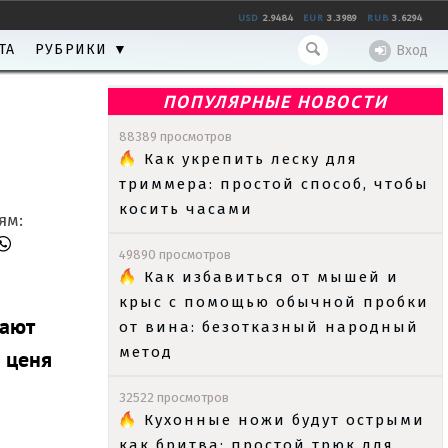
USD
2.9484
EUR
3.3989
RUB
3.6294
ТА
РУБРИКИ ▼
Вход
ПОПУЛЯРНЫЕ НОВОСТИ
88389 просмотров
Как укрепить леску для
триммера: простой способ, чтобы
косить часами
ям:
49890 просмотров
Как избавиться от мышей и
крыс с помощью обычной пробки
хают
от вина: безотказный народный
метод
 ценя
32522 просмотров
Кухонные ножи будут острыми
как бритва: простой трюк для