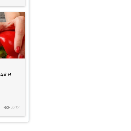
ца и
6656