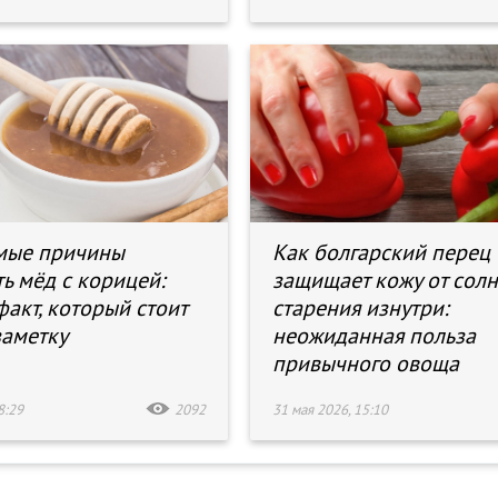
мые причины
Как болгарский перец
ь мёд с корицей:
защищает кожу от солн
факт, который стоит
старения изнутри:
заметку
неожиданная польза
привычного овоща
8:29
2092
31 мая 2026, 15:10