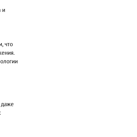
 и
, что
жения.
нологии
 даже
х