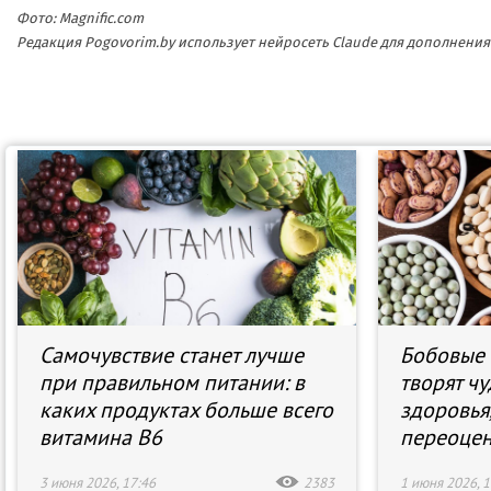
Фото: Magnific.com
Редакция Pogovorim.by использует нейросеть Claude для дополнен
Самочувствие станет лучше
Бобовые 
при правильном питании: в
творят чу
каких продуктах больше всего
здоровья
витамина В6
переоцен
3 июня 2026, 17:46
2383
1 июня 2026, 1