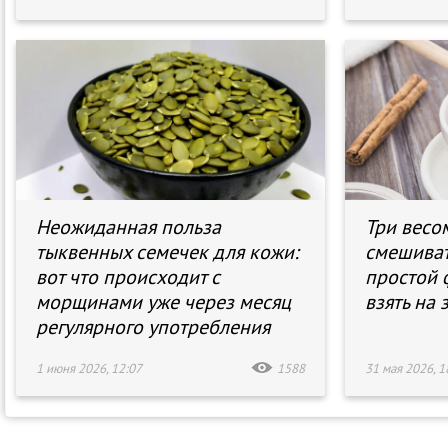
Неожиданная польза
Три весо
тыквенных семечек для кожи:
смешиват
вот что происходит с
простой 
морщинами уже через месяц
взять на 
регулярного употребления
1 июня 2026, 12:07
1588
31 мая 2026, 1