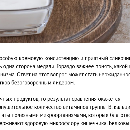
т особую кремовую консистенцию и приятный сливоч
 одна сторона медали. Гораздо важнее понять, какой 
низма. Ответ на этот вопрос может стать неожиданно
итков безоговорочным лидером.
ных продуктов, то результат сравнения окажется
внушительное количество витаминов группы В, кальци
гаты полезными микроорганизмами, которые благотв
держивают здоровую микрофлору кишечника. Белковы