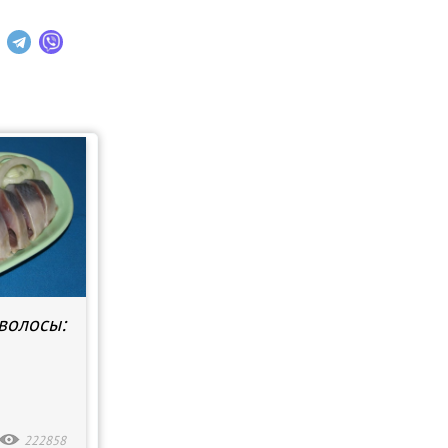
 волосы:
222858