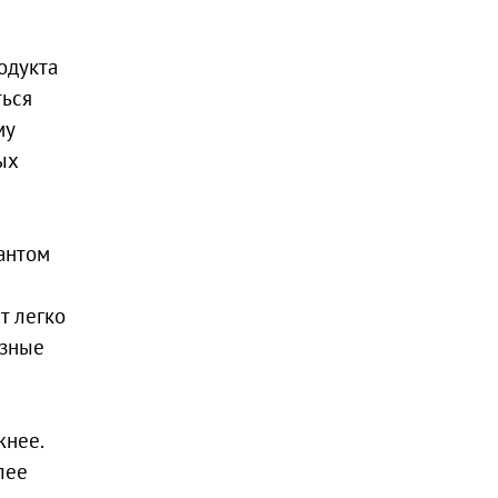
одукта
ться
му
ых
антом
т легко
езные
жнее.
лее