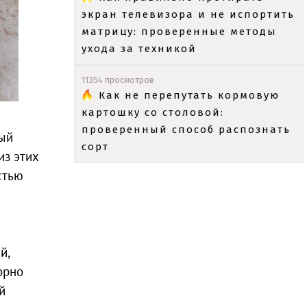
экран телевизора и не испортить
матрицу: проверенные методы
ухода за техникой
11354 просмотров
Как не перепутать кормовую
картошку со столовой:
проверенный способ распознать
ный
сорт
из этих
стью
й,
орно
й