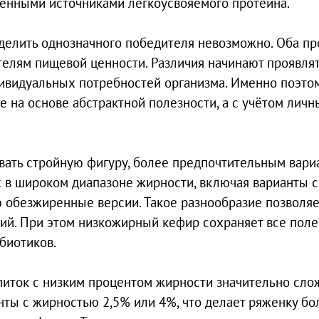
 ценными источниками легкоусвояемого протеина.
делить однозначного победителя невозможно. Оба пр
елям пищевой ценности. Различия начинают проявля
ивидуальных потребностей организма. Именно поэто
 на основе абстрактной полезности, а с учётом личн
вать стройную фигуру, более предпочтительным вари
ах в широком диапазоне жирности, включая варианты с
обезжиренные версии. Такое разнообразие позволяе
рий. При этом низкожирный кефир сохраняет все пол
биотиков.
апиток с низким процентом жирности значительно сло
нты с жирностью 2,5% или 4%, что делает ряженку бо