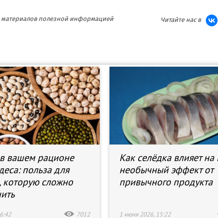
ия материалов полезной информацией
Читайте нас в
в вашем рационе
Как селёдка влияет на
деса: польза для
необычный эффект от
, которую сложно
привычного продукта
ить
6:42
7012
1 июня 2026, 15:22