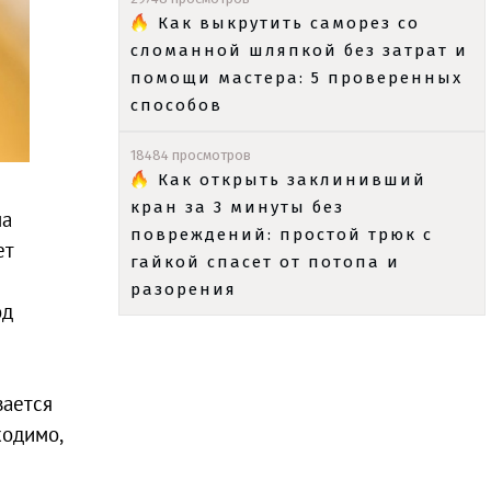
Как выкрутить саморез со
сломанной шляпкой без затрат и
помощи мастера: 5 проверенных
способов
18484 просмотров
Как открыть заклинивший
кран за 3 минуты без
на
повреждений: простой трюк с
ет
гайкой спасет от потопа и
разорения
од
вается
ходимо,