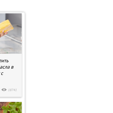
лить
асла в
 с
18741