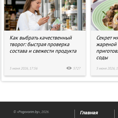
Как выбрать качественный
Секрет м
творог: быстрая проверка
жареной 
состава и свежести продукта
приготов
соды
5 июня 2026, 17:56
5727
5 июня 2026, 1
Главная
© «
Pogovorim.by
», 2026.