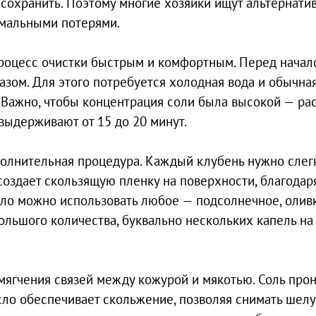
 сохранить. Поэтому многие хозяйки ищут альтернати
имальными потерями.
процесс очистки быстрым и комфортным. Перед начал
зом. Для этого потребуется холодная вода и обычна
 Важно, чтобы концентрация соли была высокой — ра
выдерживают от 15 до 20 минут.
полнительная процедура. Каждый клубень нужно слег
создает скользящую пленку на поверхности, благодар
асло можно использовать любое — подсолнечное, олив
большого количества, буквально нескольких капель на
мягчения связей между кожурой и мякотью. Соль прон
асло обеспечивает скольжение, позволяя снимать шел