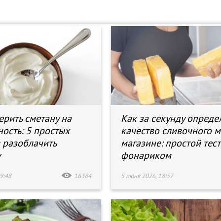
ерить сметану на
Как за секунду опреде
ность: 5 простых
качество сливочного м
 разоблачить
магазине: простой тест
у
фонариком
9:48
16384
5 июня 2026, 18:57