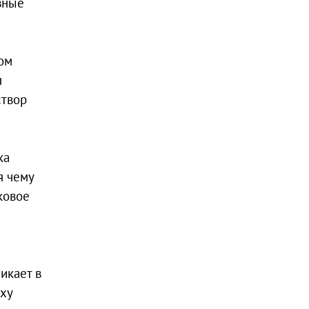
вные
ом
я
створ
ка
я чему
ковое
икает в
уху