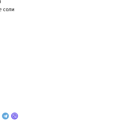
й
е соли