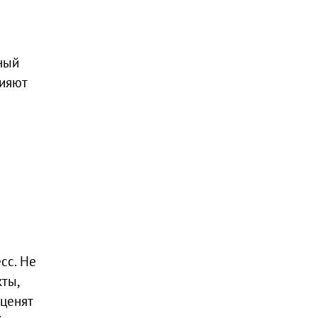
ный
лияют
сс. Не
ты,
 ценят