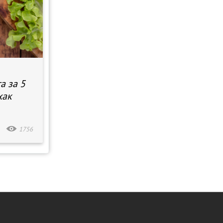
а за 5
хак
1756