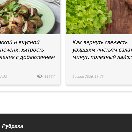
ягкой и вкусной
Как вернуть свежесть
печени: хитрость
увядшим листьям салат
ления с добавлением
минут: полезный лайф
7:32
11557
5 июня 2026, 16:25
Рубрики