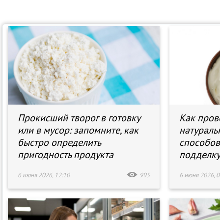
Прокисший творог в готовку
Как пров
или в мусор: запомните, как
натураль
быстро определить
способов
пригодность продукта
подделк
6 июня 2026, 12:10
995
6 июня 2026, 0