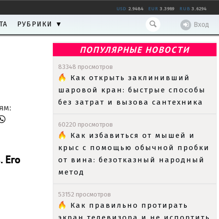
USD
2.9484
EUR
3.3989
RUB
3.6294
ТА
РУБРИКИ ▼
Вход
ПОПУЛЯРНЫЕ НОВОСТИ
83348 просмотров
Как открыть заклинивший
шаровой кран: быстрые способы
без затрат и вызова сантехника
ям:
60220 просмотров
Как избавиться от мышей и
крыс с помощью обычной пробки
 Его
от вина: безотказный народный
метод
53152 просмотров
Как правильно протирать
экран телевизора и не испортить