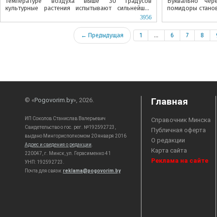
температуре воздуха выше 30 градусов
Буквально чер
культурные растения испытывают сильнейший
помидоры становя
стресс, который может привести к необратимым...
поверхности появ
3956
← Предыдущая
1
...
6
7
8
Главная
© «
Pogovorim.by
», 2026.
ИП Соколов Станислав Валерьевич
Справочник Минска
Свидетельство о гос. рег. №192592723,
Публичная оферта
выдано Мингорисполкомом 20 января 2016
О редакции
Адрес и сведения о редакции
.
Карта сайта
220047, г. Минск, ул. Герасименко 41
Реклама на сайте
УНП: 192592723.
Почта для связи:
reklama@pogovorim.by