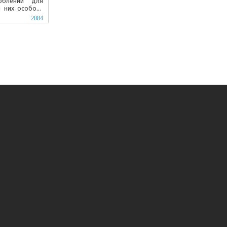
облений для
и них особого
ланг.
2084