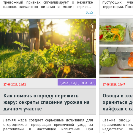
тревожный признак сигнализирует о нехватке
пустующих уч
важных элементов питания и может серьезно
территории. Пос
отразиться на будущем урожае. Если перья
и время, а профе
6555
теряют...
ДАЧА, САД, ОГОРОД
27-06-2026, 21:52
27-06-2026, 20:47
Как помочь огороду пережить
Овощи в хо
жару: секреты спасения урожая на
храниться 
дачном участке
лайфхак с с
Летняя жара создает серьезные испытания для
Свежие овощи 
огородников, превращая привычный уход за
правильного пита
растениями в настоящее испытание. При
недостаток — о