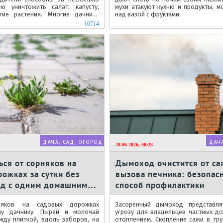
ю уничтожить салат, капусту,
мухи атакуют кухню и продукты, м
гие растения. Многие дачники
над вазой с фруктами.
ные суммы на...
10714
ДАЧА, САД, ОГОРОД
ДАЧ
28-06-2026, 00:28
ься от сорняков на
Дымоход очистится от са
ожках за сутки без
вызова печника: безопас
од с одним домашним
способ профилактики
няков на садовых дорожках
Засоренный дымоход представля
му дачнику. Пырей и молочай
угрозу для владельцев частных д
жду плиткой, вдоль заборов, на
отоплением. Скопление сажи в тру