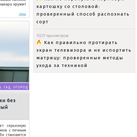
ошкара кружит
картошку со столовой:
проверенный способ распознать
2066
сорт
11237 просмотров
Как правильно протирать
экран телевизора и не испортить
матрицу: проверенные методы
ухода за техникой
А, САД, ОГОРОД
жи без
ный
ет серьезную
омов с печным
бе становится