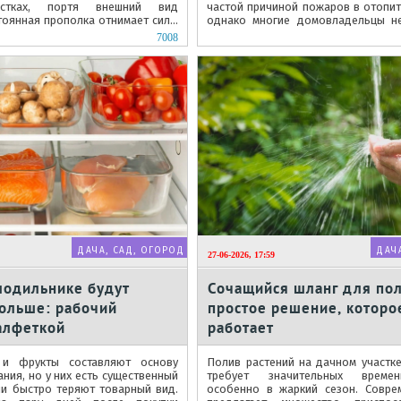
астках, портя внешний вид
частой причиной пожаров в отопит
тоянная прополка отнимает силы
однако многие домовладельцы н
ссиональные гербициды...
эту проблему до появления...
7008
ДАЧА, САД, ОГОРОД
ДАЧ
27-06-2026, 17:59
лодильнике будут
Сочащийся шланг для пол
дольше: рабочий
простое решение, которо
алфеткой
работает
и фрукты составляют основу
Полив растений на дачном участк
ния, но у них есть существенный
требует значительных времен
ни быстро теряют товарный вид.
особенно в жаркий сезон. Совре