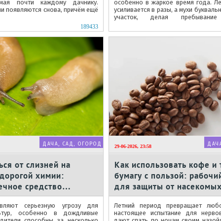
омая почти каждому дачнику.
особенно в жаркое время года. Л
ни появляются снова, причём ещё
усиливается в разы, а мухи буквал
участок, делая пребыван
некомфортным. Многие владельцы..
189433
ДАЧА, САД, ОГОРОД
ДАЧ
29-06-2026, 23:58
ься от слизней на
Как использовать кофе и
 дорогой химии:
бумагу с пользой: рабочи
ечное средство
для защиты от насекомых
щитит урожай
авляют серьезную угрозу для
Летний период превращает люб
ьтур, особенно в дождливые
настоящее испытание для нерво
едители способны за несколько
дают спать по ночам своим назой