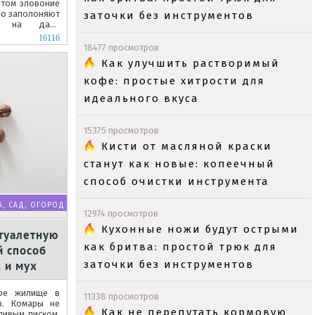
етом зловоние
ьно заполоняют
заточки без инструментов
ие на даче
.
16116
18477 просмотров
Как улучшить растворимый
кофе: простые хитрости для
идеального вкуса
15375 просмотров
Кисти от масляной краски
станут как новые: копеечный
способ очистки инструмента
А, САД, ОГОРОД
12974 просмотров
Кухонные ножи будут острыми
 туалетную
как бритва: простой трюк для
й способ
 и мух
заточки без инструментов
ое жилище в
11338 просмотров
в. Комары не
Как не перепутать кормовую
ливым писком,