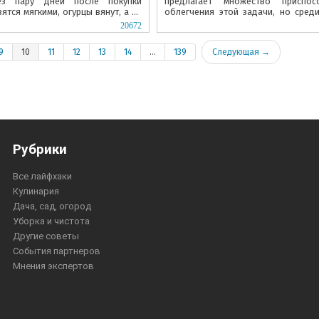
ез пару дней после покупки
предлагает множество приспос
тся мягкими, огурцы вянут, а на
облегчения этой задачи, но сред
ляется...
внимания заслуживает сочащийся ш
20672
9
10
11
12
13
14
...
139
Следующая →
Рубрики
Все лайфхаки
Кулинария
Дача, сад, огород
Уборка и чистота
Другие советы
События партнеров
Мнения экспертов