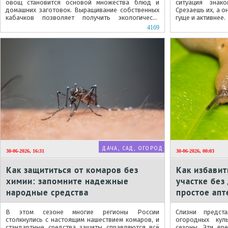
овощ становится основой множества блюд и
ситуация знак
домашних заготовок. Выращивание собственных
Срезаешь их, а о
кабачков позволяет получить экологически
гуще и активнее.
чистый продукт и существенно...
4169
ДАЧА, САД, ОГОРОД
30-06-2026, 16:31
30-06-2026, 00:03
Как защититься от комаров без
Как избавит
химии: запомните надежные
участке без
народные средства
простое апт
надежно за
В этом сезоне многие регионы России
Слизни предст
столкнулись с настоящим нашествием комаров, и
огородных кул
стандартные средства защиты справляются всё
сезоны. Эти вр