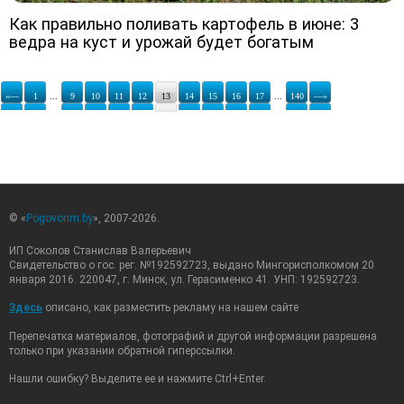
Как правильно поливать картофель в июне: 3
ведра на куст и урожай будет богатым
«—
1
...
9
10
11
12
13
14
15
16
17
...
140
—»
© «
Pogovorim.by
», 2007-2026.
ИП Соколов Станислав Валерьевич
Свидетельство о гос. рег. №192592723, выдано Мингорисполкомом 20
января 2016. 220047, г. Минск, ул. Герасименко 41. УНП: 192592723.
Здесь
описано, как разместить рекламу на нашем сайте
Перепечатка материалов, фотографий и другой информации разрешена
только при указании обратной гиперссылки.
Нашли ошибку? Выделите ее и нажмите Ctrl+Enter.