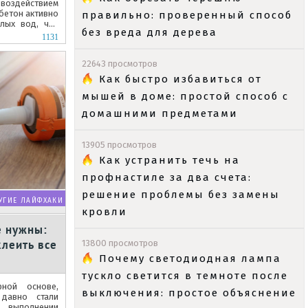
оздействием
бетон активно
правильно: проверенный способ
лых вод, что
без вреда для дерева
1131
22643 просмотров
Как быстро избавиться от
мышей в доме: простой способ с
домашними предметами
13905 просмотров
Как устранить течь на
профнастиле за два счета:
решение проблемы без замены
УГИЕ ЛАЙФХАКИ
кровли
е нужны:
леить все
13800 просмотров
Почему светодиодная лампа
тускло светится в темноте после
ной основе,
выключения: простое объяснение
 давно стали
выполнении