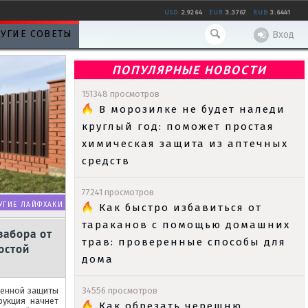
USD
2.9264
EUR
3.3767
RUB
3.6441
УГИЕ СОВЕТЫ
Вход
ПОПУЛЯРНЫЕ НОВОСТИ
151348 просмотров
В морозилке не будет наледи
круглый год: поможет простая
химическая защита из аптечных
средств
77241 просмотров
УГИЕ ЛАЙФХАКИ
Как быстро избавиться от
тараканов с помощью домашних
забора от
трав: проверенные способы для
остой
дома
венной защиты
34556 просмотров
рукция начнет
Как обрезать черешню