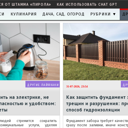
СЯ ОТ ШТАММА «ПИРОЛА»
КАК ИСПОЛЬЗОВАТЬ CHAT GPT
СИ
КУЛИНАРИЯ
ДАЧА, САД, ОГОРОД
РУБРИКИ ▼
ДР
ДРУГИЕ ЛАЙФХАКИ
ДР
31-07-2026, 23:54
ить на электрике, не
Как защитить фундамент 
пасностью и удобством:
трещин и разрушения: пр
еты
способ гидроизоляции
людей стремится сократить
Фундамент забора требует качест
оммунальные услуги, уделяя
сразу после заливки, иначе конст