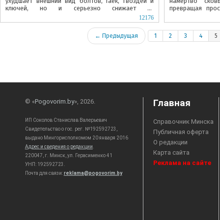
ухудшает внешний вид болтов, гаек, гвоздей и
намертво сков
ключей, но и серьезно снижает их
превращая про
функциональные характеристики....
настоящее испыт
12176
← Предыдущая
1
2
3
4
5
Главная
© «
Pogovorim.by
», 2026.
ИП Соколов Станислав Валерьевич
Справочник Минска
Свидетельство о гос. рег. №192592723,
Публичная оферта
выдано Мингорисполкомом 20 января 2016
О редакции
Адрес и сведения о редакции
.
Карта сайта
220047, г. Минск, ул. Герасименко 41
Реклама на сайте
УНП: 192592723.
Почта для связи:
reklama@pogovorim.by