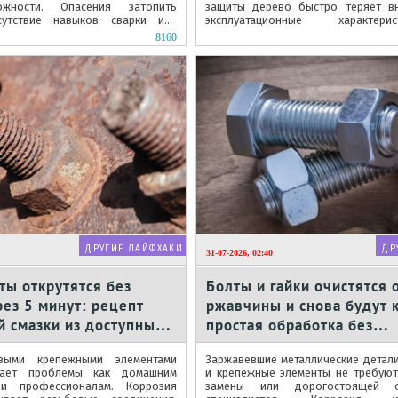
ожности. Опасения затопить
защиты дерево быстро теряет в
сутствие навыков сварки или
эксплуатационные характер
ьбонарезным оборудованием
поверхности появляются трещины,..
8160
ДРУГИЕ ЛАЙФХАКИ
ДР
31-07-2026, 02:40
ы открутятся без
Болты и гайки очистятся 
ез 5 минут: рецепт
ржавчины и снова будут 
 смазки из доступных
простая обработка без
в
специальных средств
выми крепежными элементами
Заржавевшие металлические детали,
дает проблемы как домашним
и крепежные элементы не требую
 и профессионалам. Коррозия
замены или дорогостоящей 