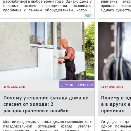
расслабиться в любое время года. Однако даже у
внимание эне
опытных хозяев периодически возникают
привычке отклю
проблемы с печным оборудованием, которые
Однако существ
могут испортить долгожданный отдых.
важный фактор э
3080
ДРУГИЕ ЛАЙФХАКИ
31-07-2026, 23:45
31-07-2026, 23:14
Почему утепление фасада дома не
Почему в од
спасает от холода: 2
а в других 
распространённые ошибки
причинах
Многие владельцы частных домов сталкиваются с
Ситуация, когда
парадоксальной ситуацией: фасад утеплен
одном помещен
современными материалами, снаружи все
площадь остае