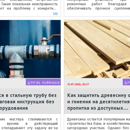
 Такая локальная неисправность
ремонтных работ благодаря 
ает на проблему с конкретной
обеспечивать прочное сцеплен
оводки или...
материалов. Однако качественные
188
категории...
ДРУГИЕ ЛАЙФХАКИ
ДР
31-07-2026, 03:17
ся в стальную трубу без
Как защитить древесину 
аговая инструкция без
и гниения на десятилетия
борудования
пропитка из доступных
ингредиентов
ние мастера сталкиваются с
Древесина остается популярным м
тью врезки в действующий
строительства бань и хозяйственны
 откладывают эту задачу из-за
загородных участках. Однако без