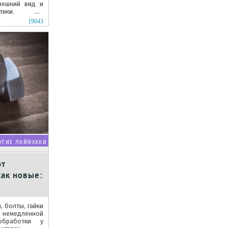
нешний вид и
истики. На
.
19043
УГИЕ ЛАЙФХАКИ
от
как новые:
 болты, гайки
т немедленной
обработки у