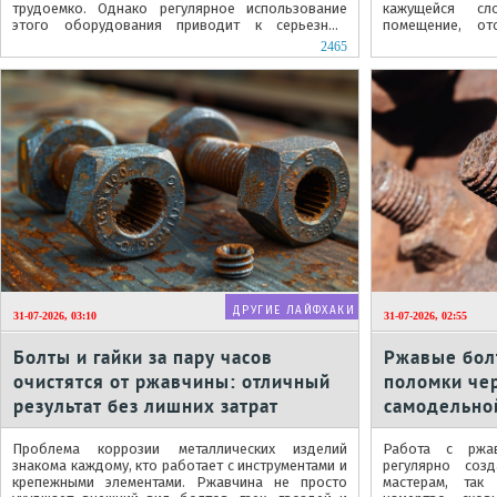
трудоемко. Однако регулярное использование
кажущейся сл
этого оборудования приводит к серьезным
помещение, от
загрязнениям внутренней поверхности...
работы с рез
2465
заставляют...
ДРУГИЕ ЛАЙФХАКИ
31-07-2026, 03:10
31-07-2026, 02:55
Болты и гайки за пару часов
Ржавые болт
очистятся от ржавчины: отличный
поломки чер
результат без лишних затрат
самодельной
компоненто
Проблема коррозии металлических изделий
Работа с ржа
знакома каждому, кто работает с инструментами и
регулярно соз
крепежными элементами. Ржавчина не просто
мастерам, так