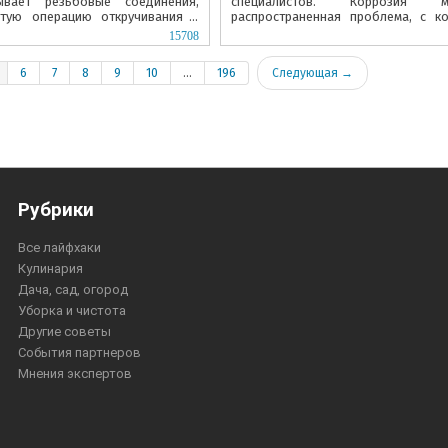
ывает резьбовые соединения,
специалистов. Коррозия
стую операцию откручивания в
распространенная проблема, с к
ание. Популярные магазинные...
справиться самостоятельно при...
15708
6
7
8
9
10
...
196
Следующая →
Рубрики
Все лайфхаки
Кулинария
Дача, сад, огород
Уборка и чистота
Другие советы
События партнеров
Мнения экспертов