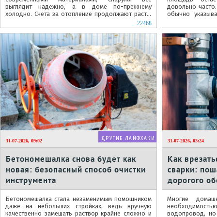
выглядит надежно, а в доме по-прежнему
довольно часто.
холодно. Счета за отопление продолжают расти,
обычно указыв
стены отсыревают, появляется плесень.
линией электропр
22468
ДРУГИЕ ЛАЙФХАКИ
31-07-2026, 09:02
31-07-2026, 03:24
Бетономешалка снова будет как
Как врезать
новая: безопасный способ очистки
сварки: пош
инструмента
дорогого о
Бетономешалка стала незаменимым помощником
Многие домаш
даже на небольших стройках, ведь вручную
необходимос
качественно замешать раствор крайне сложно и
водопровод, но