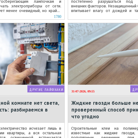
ргосберегающим лампочкам и
постепенно разрушаться под в
чать электроприборы от сети.
внешних факторов. Незащищенный 
ует менее очевидный, но крайне
впитывает влагу от дождей и та
кономии — грамотное...
приводит к образованию...
1780
ДРУГИЕ ЛАЙФХАКИ
ДР
31-07-2026, 09:55
ной комнате нет света,
Жидкие гвозди больше н
есть: разбираемся в
проверенный способ прик
что угодно
 электричество исчезает лишь в
Строительные клеи на полимер
ии квартиры, а вся остальная
известные как жидкие гвозди,
тся освещенной, встречается
популярным решением при 