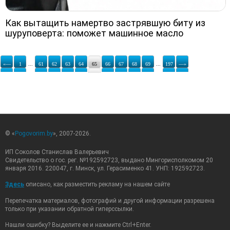
Как вытащить намертво застрявшую биту из
шуруповерта: поможет машинное масло
«—
1
...
61
62
63
64
65
66
67
68
69
...
197
—»
© «
Pogovorim.by
», 2007-2026.
ИП Соколов Станислав Валерьевич
Свидетельство о гос. рег. №192592723, выдано Мингорисполкомом 20
января 2016. 220047, г. Минск, ул. Герасименко 41. УНП: 192592723.
Здесь
описано, как разместить рекламу на нашем сайте
Перепечатка материалов, фотографий и другой информации разрешена
только при указании обратной гиперссылки.
Нашли ошибку? Выделите ее и нажмите Ctrl+Enter.