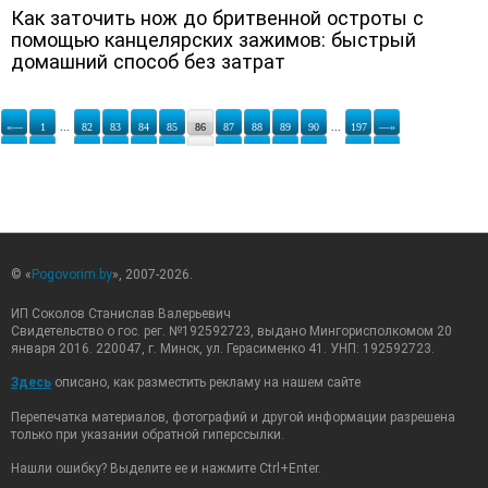
Как заточить нож до бритвенной остроты с
помощью канцелярских зажимов: быстрый
домашний способ без затрат
«—
1
...
82
83
84
85
86
87
88
89
90
...
197
—»
© «
Pogovorim.by
», 2007-2026.
ИП Соколов Станислав Валерьевич
Свидетельство о гос. рег. №192592723, выдано Мингорисполкомом 20
января 2016. 220047, г. Минск, ул. Герасименко 41. УНП: 192592723.
Здесь
описано, как разместить рекламу на нашем сайте
Перепечатка материалов, фотографий и другой информации разрешена
только при указании обратной гиперссылки.
Нашли ошибку? Выделите ее и нажмите Ctrl+Enter.