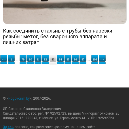
Как соединить стальные трубы без нарезки
резьбы: метод без сварочного аппарата и
лишних затрат
«—
1
...
79
80
81
82
83
84
85
86
87
...
198
—»
© «
Pogovorim.by
», 2007-2026.
ИП Соколов Станислав Валерьевич
Свидетельство о гос. рег. №192592723, выдано Мингорисполкомом 20
января 2016. 220047, г. Минск, ул. Герасименко 41. УНП: 192592723.
Здесь
описано, как разместить рекламу на нашем сайте