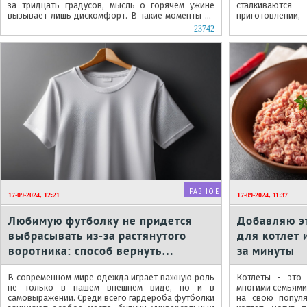
за тридцать градусов, мысль о горячем ужине
сталкиваютс
вызывает лишь дискомфорт. В такие моменты на
приготовлен
первый план выходит...
неудовлетворите
23742
РАЗНОЕ
17-09-2024, 12:21
17-09-2024, 11:37
Любимую футболку не придется
Добавляю э
выбрасывать из-за растянутого
для котлет 
воротника: способ вернуть
за минуты
первозданный вид
В современном мире одежда играет важную роль
Котлеты - это
не только в нашем внешнем виде, но и в
многими семьями 
самовыражении. Среди всего гардероба футболки
на свою популя