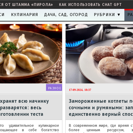
СЯ ОТ ШТАММА «ПИРОЛА»
КАК ИСПОЛЬЗОВАТЬ CHAT GPT
СИ
КУЛИНАРИЯ
ДАЧА, САД, ОГОРОД
РУБРИКИ ▼
РА
РАЗНОЕ
17-09-2024, 18:37
хранят всю начинку
Замороженные котлеты п
 разварятся: весь
сочными и румяными: за
иготовлении теста
единственно верный спос
приготовления
то удивительное кулинарное
В современном мире, где время с
площающее в себе богатство
более ценным ресурсом, за