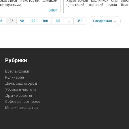
показаться некоторым слишком
характерной кислинкой стал люб
же скучными.
ценителей хорошей кухни благ
удивительной способности сочетать 
60884
96
97
98
99
100
101
...
350
Следующая →
Рубрики
Все лайфхаки
Кулинария
Дача, сад, огород
Уборка и чистота
Другие советы
События партнеров
Мнения экспертов