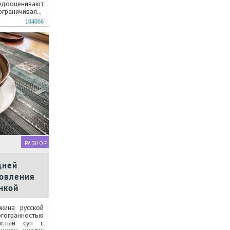
едооценивают
раничиваясь
104066
РАЗНОЕ
дней
товления
инкой
жина русской
огогранностью
истый суп с