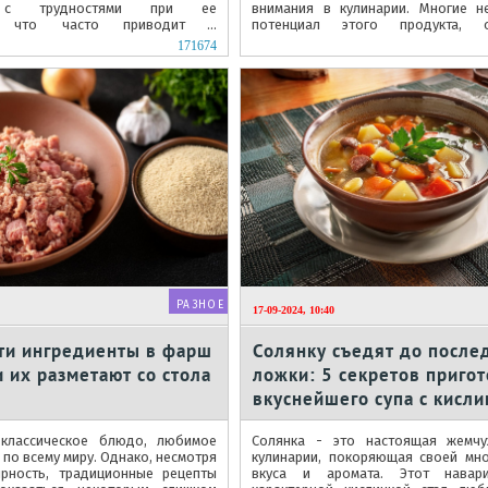
я с трудностями при ее
внимания в кулинарии. Многие н
ии, что часто приводит к
потенциал этого продукта, ог
льным результатам.
простым способом приготовления.
171674
РАЗНОЕ
17-09-2024, 10:40
ти ингредиенты в фарш
Солянку съедят до после
и их разметают со стола
ложки: 5 секретов приго
вкуснейшего супа с кисл
 классическое блюдо, любимое
Солянка - это настоящая жемчу
по всему миру. Однако, несмотря
кулинарии, покоряющая своей мн
рность, традиционные рецепты
вкуса и аромата. Этот навар