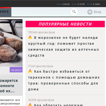
USD
2.9264
EUR
3.3767
RUB
3.6441
ЗНОЕ
Вход
ПОПУЛЯРНЫЕ НОВОСТИ
151348 просмотров
В морозилке не будет наледи
круглый год: поможет простая
химическая защита из аптечных
средств
77241 просмотров
РАЗНОЕ
Как быстро избавиться от
тараканов с помощью домашних
ожарятся
трав: проверенные способы для
помните
дома
об их
тановится все
34556 просмотров
мороженные
Как обрезать черешню