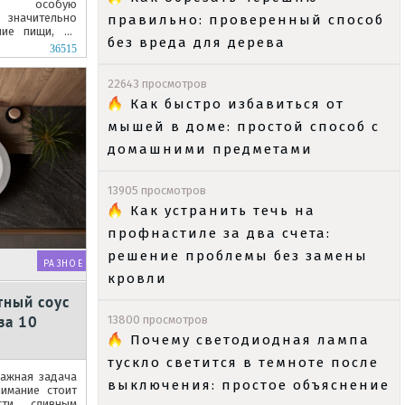
ают особую
значительно
правильно: проверенный способ
ние пищи, не
без вреда для дерева
ествами блюд.
36515
22643 просмотров
Как быстро избавиться от
мышей в доме: простой способ с
домашними предметами
13905 просмотров
Как устранить течь на
профнастиле за два счета:
решение проблемы без замены
РАЗНОЕ
кровли
тный соус
за 10
13800 просмотров
Почему светодиодная лампа
тускло светится в темноте после
ажная задача
выключения: простое объяснение
имание стоит
сти, сливным