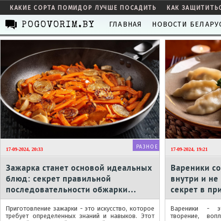
КАКИЕ СОРТА ПОМИДОР ЛУЧШЕ ПОСАДИТЬ
КАК ЗАЩИТИТЬ
ГЛАВНАЯ
НОВОСТИ БЕЛАРУ
POGOVORIM.BY
РАЗНОЕ
17-09-2024, 20:33
17-09-2024, 19:21
Зажарка станет основой идеальных
Вареники со
блюд: секрет правильной
внутри и не
последовательности обжарки
секрет в пр
овощей
Приготовление зажарки - это искусство, которое
Вареники - э
требует определенных знаний и навыков. Этот
творение, во