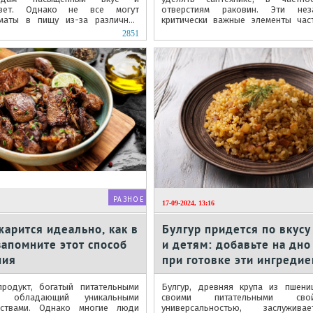
цвет. Однако не все могут
отверстиям раковин. Эти нез
оматы в пищу из-за различных
критически важные элементы час
тивопоказаний.
источником проблем из-за скопления
2851
РАЗНОЕ
17-09-2024, 13:16
арится идеально, как в
Булгур придется по вкус
запомните этот способ
и детям: добавьте на дно
ния
при готовке эти ингреди
родукт, богатый питательными
Булгур, древняя крупа из пшени
и обладающий уникальными
своими питательными св
ествами. Однако многие люди
универсальностью, заслужив