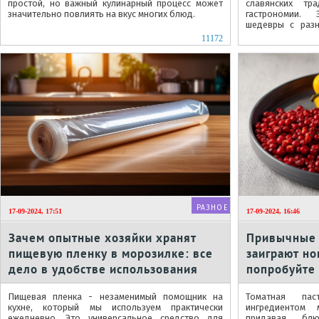
простой, но важный кулинарный процесс может
славянских тр
значительно повлиять на вкус многих блюд.
гастрономии.
шедевры с раз
укоренились
11172
белорусской...
РАЗНОЕ
17-09-2024, 17:51
17-09-2024, 16:46
Зачем опытные хозяйки хранят
Привычные 
пищевую пленку в морозилке: все
заиграют но
дело в удобстве использования
попробуйте
томатной п
Пищевая пленка - незаменимый помощник на
Томатная пас
кухне, который мы используем практически
ингредиентом 
ежедневно. Это универсальное средство для
придавая бл