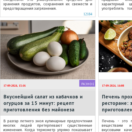
хранения продуктов, сохранения их свежести и
характерный 
предотвращения загрязнения.
употреблять т
медицинских про
12184
РАЗНОЕ
17-09-2024, 15:16
17-09-2024, 14:08
Вкуснейший салат из кабачков и
Печень прож
огурцов за 15 минут: рецепт
ресторане: 
приготовления без майонеза
приготовле
В разгар летнего зноя кулинарные предпочтения
Печень - это п
многих людей претерпевают существенные
веществами 
изменения. Когда термометр упрямо показывает
вкусовыми кач