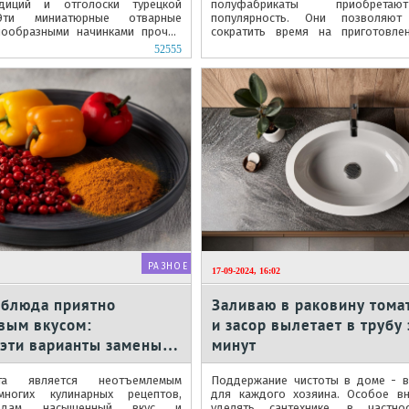
адиций и отголоски турецкой
полуфабрикаты приобрет
 Эти миниатюрные отварные
популярность. Они позволяют 
нообразными начинками прочно
сократить время на приготовле
 в украинской, русской и
жертвуя при этом вкусовыми кач
52555
Среди...
РАЗНОЕ
17-09-2024, 16:02
блюда приятно
Заливаю в раковину тома
вым вкусом:
и засор вылетает в трубу 
 эти варианты замены
минут
асты
та является неотъемлемым
Поддержание чистоты в доме - в
многих кулинарных рецептов,
для каждого хозяина. Особое вн
юдам насыщенный вкус и
уделять сантехнике, в частно