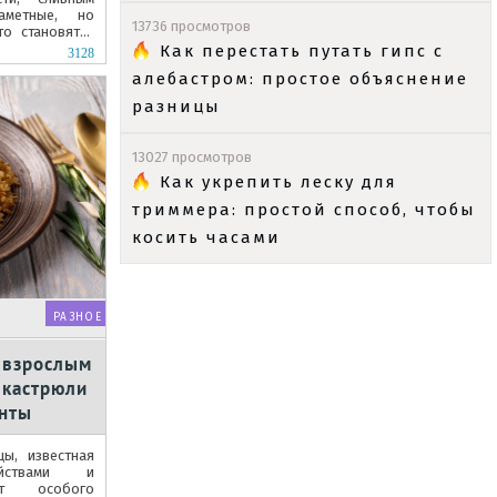
аметные, но
13736 просмотров
то становятся
...
Как перестать путать гипс с
3128
алебастром: простое объяснение
разницы
13027 просмотров
Как укрепить леску для
триммера: простой способ, чтобы
косить часами
РАЗНОЕ
у взрослым
 кастрюли
енты
цы, известная
ойствами и
ает особого