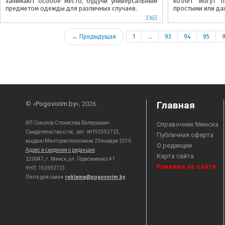
занимают особое место, будучи универсальным
котлет могут 
предметом одежды для различных случаев.
простыми или да
3365
← Предыдущая
1
...
93
94
95
Главная
© «
Pogovorim.by
», 2026.
ИП Соколов Станислав Валерьевич
Справочник Минска
Свидетельство о гос. рег. №192592723,
Публичная оферта
выдано Мингорисполкомом 20 января 2016
О редакции
Адрес и сведения о редакции
.
Карта сайта
220047, г. Минск, ул. Герасименко 41
Реклама на сайте
УНП: 192592723.
Почта для связи:
reklama@pogovorim.by