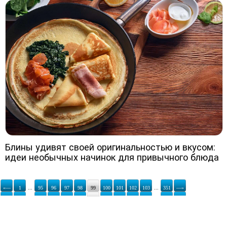
Блины удивят своей оригинальностью и вкусом:
идеи необычных начинок для привычного блюда
«—
1
...
95
96
97
98
99
100
101
102
103
...
351
—»