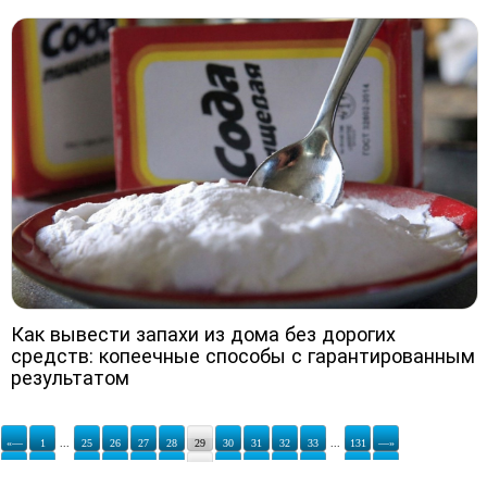
Как вывести запахи из дома без дорогих
средств: копеечные способы с гарантированным
результатом
«—
1
...
25
26
27
28
29
30
31
32
33
...
131
—»