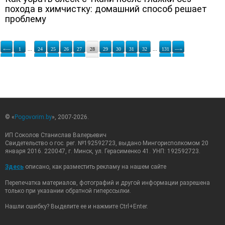
похода в химчистку: домашний способ решает
проблему
«—
1
...
24
25
26
27
28
29
30
31
32
...
131
—»
© «
Pogovorim.by
», 2007-2026.
ИП Соколов Станислав Валерьевич
Свидетельство о гос. рег. №192592723, выдано Мингорисполкомом 20
января 2016. 220047, г. Минск, ул. Герасименко 41. УНП: 192592723.
Здесь
описано, как разместить рекламу на нашем сайте
Перепечатка материалов, фотографий и другой информации разрешена
только при указании обратной гиперссылки.
Нашли ошибку? Выделите ее и нажмите Ctrl+Enter.