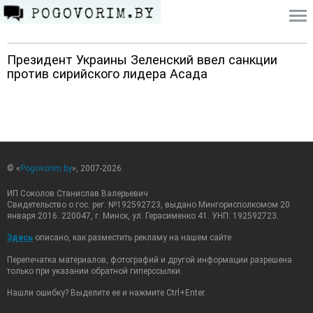
Президент Украины Зеленский ввел санкции
против сирийского лидера Асада
© «
Pogovorim.by
», 2007-2026.
ИП Соколов Станислав Валерьевич
Свидетельство о гос. рег. №192592723, выдано Мингорисполкомом 20
января 2016. 220047, г. Минск, ул. Герасименко 41. УНП: 192592723.
Здесь
описано, как разместить рекламу на нашем сайте
Перепечатка материалов, фотографий и другой информации разрешена
только при указании обратной гиперссылки.
Нашли ошибку? Выделите ее и нажмите Ctrl+Enter.