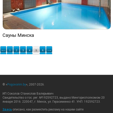
Сауны Минска
«—
1
2
3
4
5
6
—»
© «
Pogovorim.by
», 2007-2026.
ИП Соколов Станислав Валерьевич
Свидетельство о гос. рег. №192592723, выдано Мингорисполкомом 20
января 2016. 220047, г. Минск, ул. Герасименко 41. УНП: 192592723.
Здесь
описано, как разместить рекламу на нашем сайте