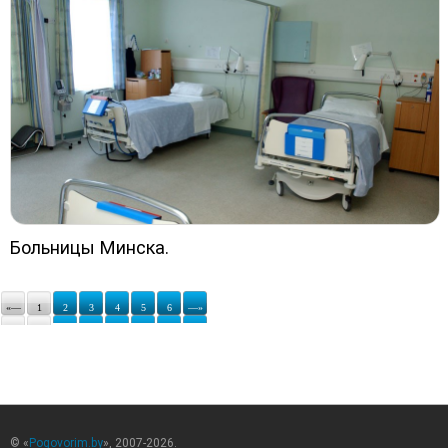
Больницы Минска.
«—
1
2
3
4
5
6
—»
© «
Pogovorim.by
», 2007-2026.