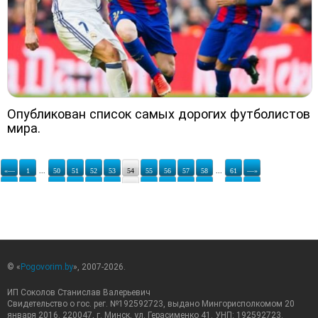
Опубликован список самых дорогих футболистов
мира.
«—
1
...
50
51
52
53
54
55
56
57
58
...
61
—»
© «
Pogovorim.by
», 2007-2026.
ИП Соколов Станислав Валерьевич
Свидетельство о гос. рег. №192592723, выдано Мингорисполкомом 20
января 2016. 220047, г. Минск, ул. Герасименко 41. УНП: 192592723.