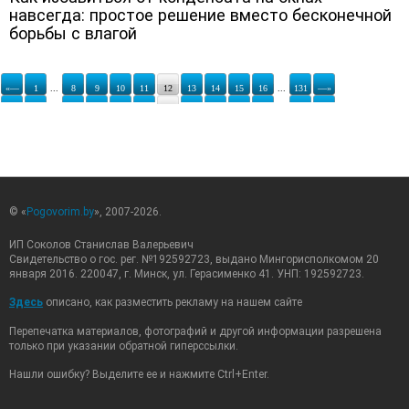
навсегда: простое решение вместо бесконечной
борьбы с влагой
«—
1
...
8
9
10
11
12
13
14
15
16
...
131
—»
© «
Pogovorim.by
», 2007-2026.
ИП Соколов Станислав Валерьевич
Свидетельство о гос. рег. №192592723, выдано Мингорисполкомом 20
января 2016. 220047, г. Минск, ул. Герасименко 41. УНП: 192592723.
Здесь
описано, как разместить рекламу на нашем сайте
Перепечатка материалов, фотографий и другой информации разрешена
только при указании обратной гиперссылки.
Нашли ошибку? Выделите ее и нажмите Ctrl+Enter.