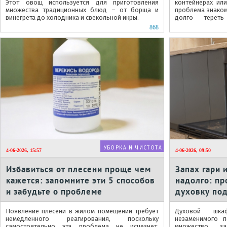
Этот овощ используется для приготовления
контейнерах ил
множества традиционных блюд – от борща и
проблема знако
винегрета до холодника и свекольной икры.
долго тереть
агрессивные хими
868
УБОРКА И ЧИСТОТА
4-06-2026, 15:57
4-06-2026, 09:50
Избавиться от плесени проще чем
Запах гари 
кажется: запомните эти 5 способов
надолго: пр
и забудьте о проблеме
духовку по
Появление плесени в жилом помещении требует
Духовой шк
немедленного реагирования, поскольку
незаменимого 
самостоятельно эта проблема не исчезнет.
множество з