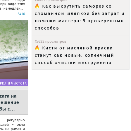
при виде этих
Как выкрутить саморез со
я немедленно
сломанной шляпкой без затрат и
15416
помощи мастера: 5 проверенных
способов
15622 просмотров
Кисти от масляной краски
станут как новые: копеечный
способ очистки инструмента
РКА И ЧИСТОТА
сата на
 решение
бы с
 регулярно
ацией – окна
ем на рамах и