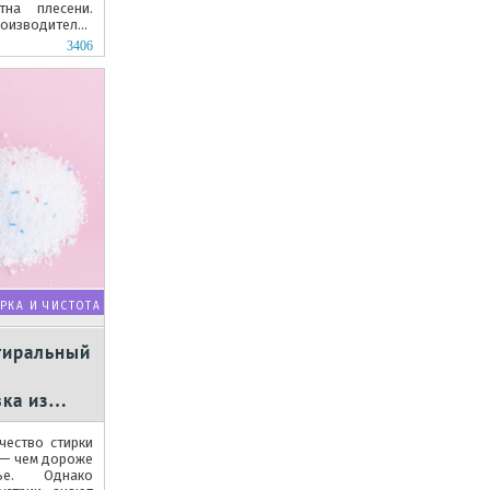
на плесени.
изводителей
.
3406
РКА И ЧИСТОТА
тиральный
ка из
чество стирки
 — чем дороже
ье. Однако