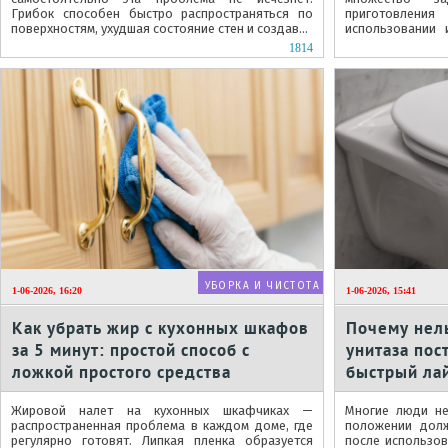
Грибок способен быстро распространяться по
приготовлен
поверхностям, ухудшая состояние стен и создавая
использовании 
неблагоприятную атмосферу в доме.
неизбежно поя
1814
которыми многие.
УБОРКА И ЧИСТОТА
1-06-2026, 16:20
1-06-2026, 15:41
Как убрать жир с кухонных шкафов
Почему нел
за 5 минут: простой способ с
унитаза пос
ложкой простого средства
быстрый ла
порядка
Жировой налет на кухонных шкафчиках —
Многие люди не
распространенная проблема в каждом доме, где
положении долж
регулярно готовят. Липкая пленка образуется
после использо