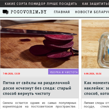
КАКИЕ СОРТА ПОМИДОР ЛУЧШЕ ПОСАДИТЬ
КАК ЗАЩИТИТЬ
ГЛАВНАЯ
НОВОСТИ БЕЛАРУ
POGOVORIM.BY
УБОРКА И ЧИСТОТА
7-06-2026, 13:50
6-06-2026, 16:34
Пятна от свёклы на разделочной
Как момента
доске исчезнут без следа: старый
наклейки: з
способ вернуть чистоту
способ, кот
раза
Свекла остается одним из самых популярных
Липкие следы от 
корнеплодов на постсоветском пространстве.
посуде, стек