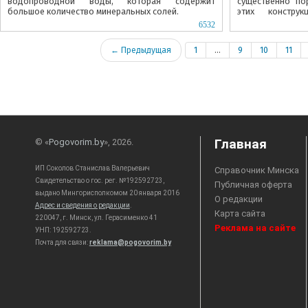
водопроводной воды, которая содержит
существенно по
большое количество минеральных солей.
этих констру
настоящее испыт
6532
выполнены...
← Предыдущая
1
...
9
10
11
Главная
© «
Pogovorim.by
», 2026.
ИП Соколов Станислав Валерьевич
Справочник Минска
Свидетельство о гос. рег. №192592723,
Публичная оферта
выдано Мингорисполкомом 20 января 2016
О редакции
Адрес и сведения о редакции
.
Карта сайта
220047, г. Минск, ул. Герасименко 41
Реклама на сайте
УНП: 192592723.
Почта для связи:
reklama@pogovorim.by