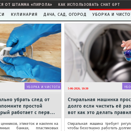
СЯ ОТ ШТАММА «ПИРОЛА»
КАК ИСПОЛЬЗОВАТЬ CHAT GPT
СИ
КУЛИНАРИЯ
ДАЧА, САД, ОГОРОД
УБОРКА И ЧИСТО
УБОРКА И ЧИСТОТА
УБО
5-06-2026, 10:30
льно убрать след от
Стиральная машинка про
апомните простой
долго если чистить её раз
орый работает с первого
вот как это делать прави
ценников, этикеток и наклеек на
Стиральная машина требует регул
лянных банках, пластиковых
чтобы безотказно работать долгие