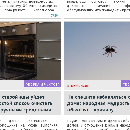
и металлических поверхностях —
владельцы бытовой техники
мая каждому. Обычно приходится
должного внимания профила
 поверхность, использовать
обслуживанию, что приводит к пр
ческие...
поломкам и снижению качества стир
17359
УБОРКА И ЧИСТОТА
УБО
3-06-2026, 15:48
и старой еды уйдет
Не спешите избавляться о
остой способ очистить
доме: народная мудрость
дручными средствами
объясняет причину
аф давно превратился в
Пауки – одни из самых древних оби
помощника на кухне, выполняя
домов, и отношение к ним в наро
адач и облегчая процесс
всегда было особенным. М