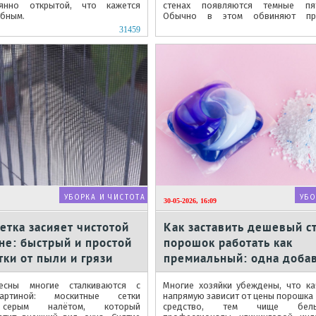
оянно открытой, что кажется
стенах появляются темные пят
обным.
Обычно в этом обвиняют про
стеклопакетов или некачественные..
31459
УБОРКА И ЧИСТОТА
УБО
30-05-2026, 16:09
етка засияет чистотой
Как заставить дешевый с
не: быстрый и простой
порошок работать как
тки от пыли и грязи
премиальный: одна добав
кухни творит чудеса
есны многие сталкиваются с
Многие хозяйки убеждены, что ка
артиной: москитные сетки
напрямую зависит от цены порошка
 серым налётом, который
средство, тем чище бел