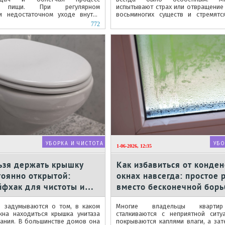
ия пищи. При регулярном
испытывают страх или отвращение 
и недостаточном уходе внутри
восьминогих существ и стремятс
вляются неприятные запахи, с
избавиться от них.
772
..
УБОРКА И ЧИСТОТА
УБО
1-06-2026, 12:35
ьзя держать крышку
Как избавиться от конден
тоянно открытой:
окнах навсегда: простое
йфхак для чистоты и
вместо бесконечной борь
влагой
 задумываются о том, в каком
Многие владельцы квартир
на находиться крышка унитаза
сталкиваются с неприятной ситу
вания. В большинстве домов она
покрываются каплями влаги, а зат