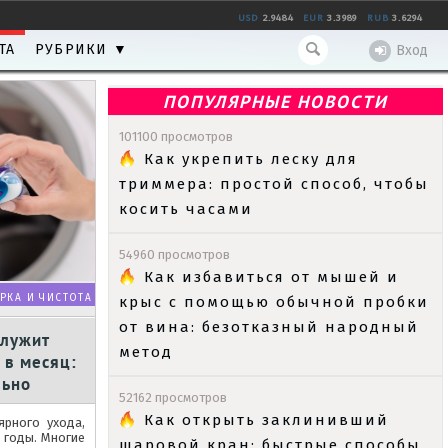
USD
2.9484
EUR
3.3989
RUB
3.6294
ТА
РУБРИКИ ▼
Вход
ПОПУЛЯРНЫЕ НОВОСТИ
101100 просмотров
Как укрепить леску для
триммера: простой способ, чтобы
косить часами
54960 просмотров
Как избавиться от мышей и
РКА И ЧИСТОТА
крыс с помощью обычной пробки
от вина: безотказный народный
служит
метод
 в месяц:
льно
52162 просмотров
Как открыть заклинивший
ярного ухода,
 годы. Многие
шаровой кран: быстрые способы