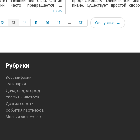
ртит внешний вид окна. Снятие
профессионалы клининговой инд
кций часто превращается в
иначе. Существует простой спос
ание, особенно когда крепления
обычный бюджетный порошок в...
13549
12
13
14
15
16
17
...
131
Следующая →
Рубрики
Все лайфхаки
Кулинария
Дача, сад, огород
Уборка и чистота
Другие советы
События партнеров
Мнения экспертов