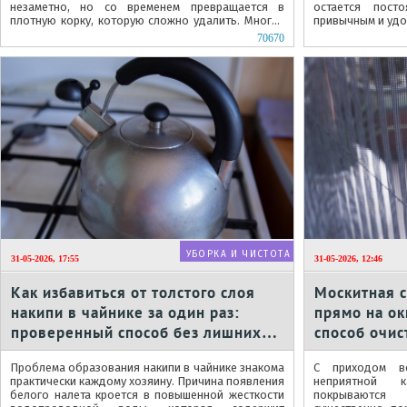
незаметно, но со временем превращается в
остается пост
плотную корку, которую сложно удалить. Многие
привычным и уд
хозяйки прибегают к...
70670
УБОРКА И ЧИСТОТА
31-05-2026, 17:55
31-05-2026, 12:46
Как избавиться от толстого слоя
Москитная с
накипи в чайнике за один раз:
прямо на ок
проверенный способ без лишних
способ очис
затрат
Проблема образования накипи в чайнике знакома
С приходом в
практически каждому хозяину. Причина появления
неприятной к
белого налета кроется в повышенной жесткости
покрываются