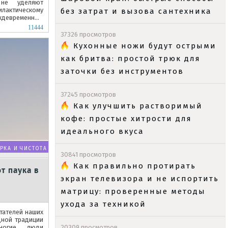
 не уделяют
ктическому
без затрат и вызова сантехника
еждевременным
ки.
11444
37326 просмотров
Кухонные ножи будут острыми
как бритва: простой трюк для
заточки без инструментов
37245 просмотров
Как улучшить растворимый
кофе: простые хитрости для
идеального вкуса
РКА И ЧИСТОТА
30841 просмотров
Как правильно протирать
т паука в
экран телевизора и не испортить
матрицу: проверенные методы
ухода за техникой
тателей наших
дной традиции
ногие люди
20309 просмотров