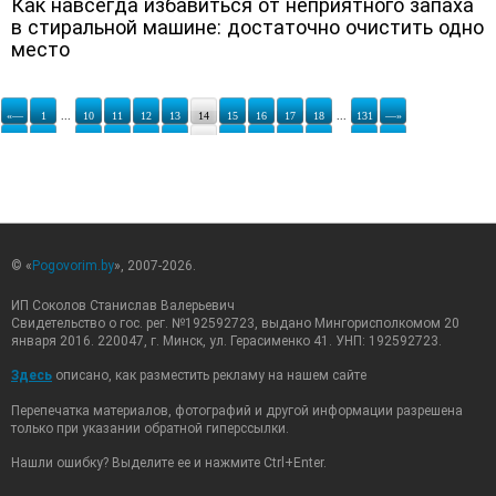
Как навсегда избавиться от неприятного запаха
в стиральной машине: достаточно очистить одно
место
«—
1
...
10
11
12
13
14
15
16
17
18
...
131
—»
© «
Pogovorim.by
», 2007-2026.
ИП Соколов Станислав Валерьевич
Свидетельство о гос. рег. №192592723, выдано Мингорисполкомом 20
января 2016. 220047, г. Минск, ул. Герасименко 41. УНП: 192592723.
Здесь
описано, как разместить рекламу на нашем сайте
Перепечатка материалов, фотографий и другой информации разрешена
только при указании обратной гиперссылки.
Нашли ошибку? Выделите ее и нажмите Ctrl+Enter.