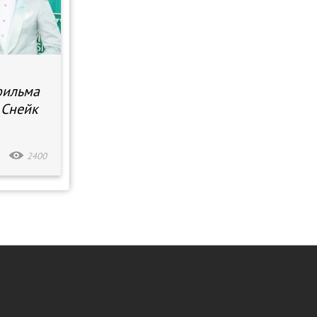
фильма
. Снейк
2400