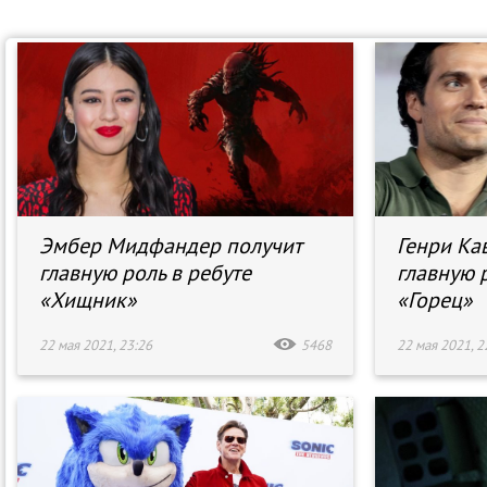
Эмбер Мидфандер получит
Генри Ка
главную роль в ребуте
главную 
«Хищник»
«Горец»
22 мая 2021, 23:26
5468
22 мая 2021, 2