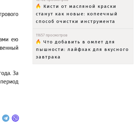
Кисти от масляной краски
грового
станут как новые: копеечный
способ очистки инструмента
11657 просмотров
ками ею
Что добавить в омлет для
твенный
пышности: лайфхак для вкусного
завтрака
ода. За
 период