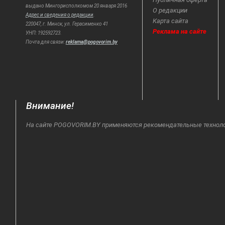
выдано Мингорисполкомом 20 января 2016
О редакции
Адрес и сведения о редакции
.
Карта сайта
220047, г. Минск, ул. Герасименко 41
Реклама на сайте
УНП: 192592723.
Почта для связи:
reklama@pogovorim.by
Внимание!
На сайте POGOVORIM.BY применяются рекомендательные технологи