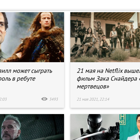
вилл может сыграть
21 мая на Netflix выше
роль в ребуте
фильм Зака Снайдера
мертвецов»
2:03
3493
21 мая 2021, 22:14