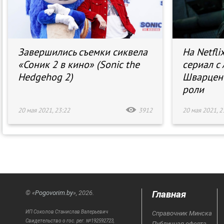
Завершились съемки сиквела
На Netfl
«Соник 2 в кино» (Sonic the
сериал с
Hedgehog 2)
Шварцене
роли
20 мая 2021, 23:22
3912
20 мая 2021, 2
Главная
© «
Pogovorim.by
», 2026.
ИП Соколов Станислав Валерьевич
Справочник Минска
Свидетельство о гос. рег. №192592723,
Публичная оферта