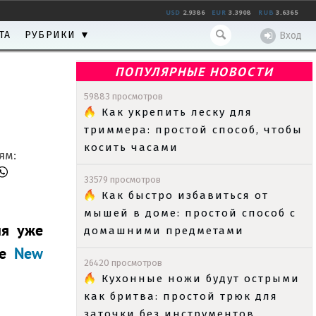
USD
2.9386
EUR
3.3908
RUB
3.6365
ТА
РУБРИКИ ▼
Вход
ПОПУЛЯРНЫЕ НОВОСТИ
59883 просмотров
Как укрепить леску для
триммера: простой способ, чтобы
косить часами
ям:
33579 просмотров
Как быстро избавиться от
мышей в доме: простой способ с
ия уже
домашними предметами
ле
New
26420 просмотров
Кухонные ножи будут острыми
как бритва: простой трюк для
заточки без инструментов