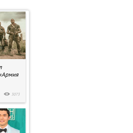
л
 «Армия
3073