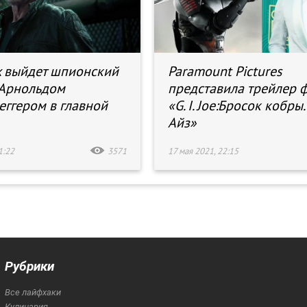
ix выйдет шпионский
Paramount Pictures
 Арнольдом
представила трейлер 
ггером в главной
«G. I. Joe:Бросок кобры
Айз»
1:22
3571
17 мая 2021, 22:15
Рубрики
Все лайфхаки
Кулинария