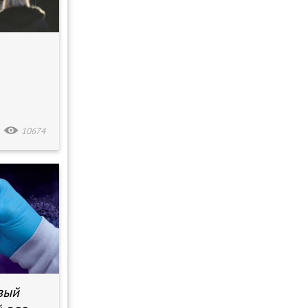
10674
вый