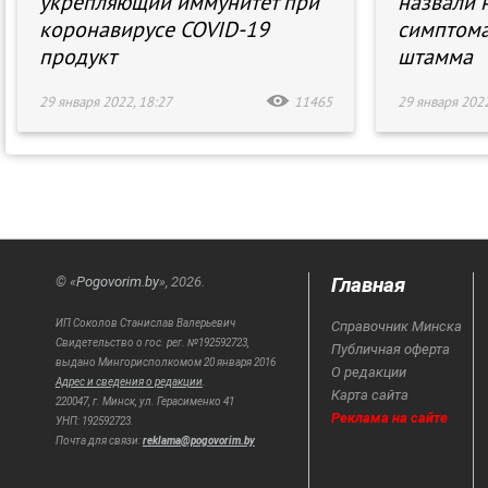
укрепляющий иммунитет при
назвали 
коронавирусе COVID-19
симптом
продукт
штамма
29 января 2022, 18:27
11465
29 января 2022
Главная
© «
Pogovorim.by
», 2026.
ИП Соколов Станислав Валерьевич
Справочник Минска
Свидетельство о гос. рег. №192592723,
Публичная оферта
выдано Мингорисполкомом 20 января 2016
О редакции
Адрес и сведения о редакции
.
Карта сайта
220047, г. Минск, ул. Герасименко 41
Реклама на сайте
УНП: 192592723.
Почта для связи:
reklama@pogovorim.by