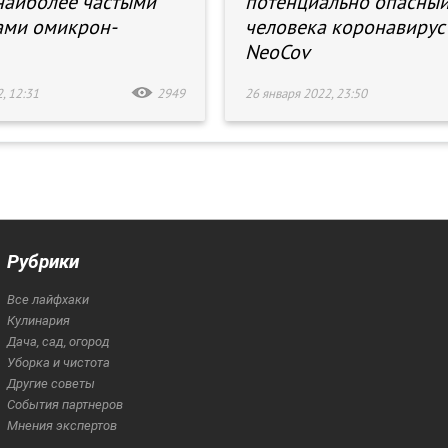
наиболее частыми
потенциально опасный
ами омикрон-
человека коронавирус
NeoCov
, 12:31
2949
26 января 2022, 23:50
Рубрики
Все лайфхаки
Кулинария
Дача, сад, огород
Уборка и чистота
Другие советы
События партнеров
Мнения экспертов