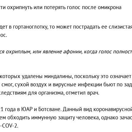
т в гортаноглотку, то может пострадать ее слизиста
ос.
ся охриплым, или явление афонии, когда голос полнос
у которых удалены миндалины, поскольку это означает
е смог, сухой воздух и вирусные инфекции бьют по за
следствиям для организма, отметил врач.
 года в ЮАР и Ботсване. Данный вид коронавирусно
ем обходить иммунную защиту человека, однако зача
S-COV-2.