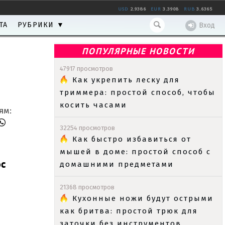
USD
2.9386
EUR
3.3908
RUB
3.6365
ТА
РУБРИКИ ▼
Вход
ПОПУЛЯРНЫЕ НОВОСТИ
47917 просмотров
Как укрепить леску для
триммера: простой способ, чтобы
косить часами
ям:
32254 просмотров
Как быстро избавиться от
мышей в доме: простой способ с
ос
домашними предметами
21368 просмотров
Кухонные ножи будут острыми
как бритва: простой трюк для
заточки без инструментов