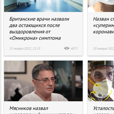
Британские врачи назвали
Назван с
два остающихся после
«суперим
выздоровления от
коронави
«Омикрона» симптома
31 января 2022, 21:55
4875
30 января 2022
Мясников назвал
Усталост