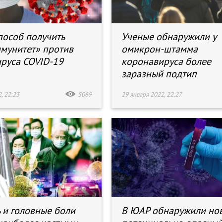
пособ получить
Ученые обнаружили у
мунитет» против
омикрон-штамма
руса COVID-19
коронавируса более
заразный подтип
, 22:23
5069
29 января 2022, 22:27
ь и головные боли
В ЮАР обнаружили но