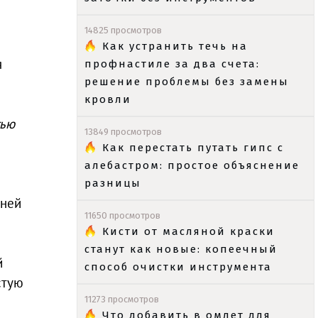
14825 просмотров
Как устранить течь на
я
профнастиле за два счета:
решение проблемы без замены
кровли
тью
13849 просмотров
Как перестать путать гипс с
алебастром: простое объяснение
разницы
дней
11650 просмотров
Кисти от масляной краски
станут как новые: копеечный
й
способ очистки инструмента
стую
11273 просмотров
Что добавить в омлет для