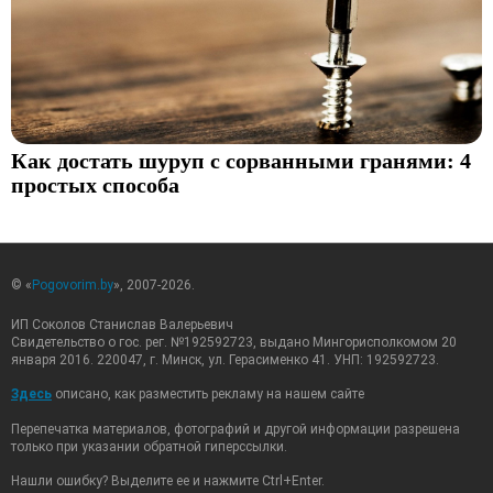
Как достать шуруп с сорванными гранями: 4
простых способа
© «
Pogovorim.by
», 2007-2026.
ИП Соколов Станислав Валерьевич
Свидетельство о гос. рег. №192592723, выдано Мингорисполкомом 20
января 2016. 220047, г. Минск, ул. Герасименко 41. УНП: 192592723.
Здесь
описано, как разместить рекламу на нашем сайте
Перепечатка материалов, фотографий и другой информации разрешена
только при указании обратной гиперссылки.
Нашли ошибку? Выделите ее и нажмите Ctrl+Enter.