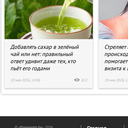
Добавлять сахар в зелёный
Стреляет 
чай или нет: правильный
происход
ответ удивит даже тех, кто
помогает
пьёт его годами
визита к 
10 мая 2026, 14:06
822
10 мая 2026, 1
© «
Pogovorim.by
», 2026.