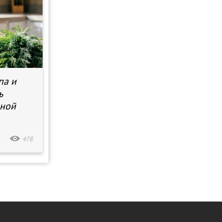
па и
ь
зной
478