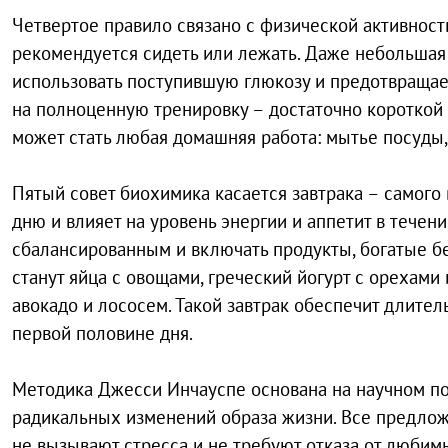
Четвертое правило связано с физической активност
рекомендуется сидеть или лежать. Даже небольшая
использовать поступившую глюкозу и предотвращае
на полноценную тренировку – достаточно короткой
может стать любая домашняя работа: мытье посуды, 
Пятый совет биохимика касается завтрака – самого 
дню и влияет на уровень энергии и аппетит в тече
сбалансированным и включать продукты, богатые б
станут яйца с овощами, греческий йогурт с орехами
авокадо и лососем. Такой завтрак обеспечит длите
первой половине дня.
Методика Джесси Инчауспе основана на научном по
радикальных изменений образа жизни. Все предлож
не вызывают стресса и не требуют отказа от любим