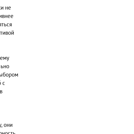
ки не
ивнее
яться
ативой
сему
льно
выбором
 с
в
, они
рность