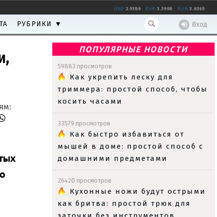
USD
2.9386
EUR
3.3908
RUB
3.6365
ТА
РУБРИКИ ▼
Вход
ПОПУЛЯРНЫЕ НОВОСТИ
и,
59883 просмотров
Как укрепить леску для
триммера: простой способ, чтобы
косить часами
ям:
33579 просмотров
Как быстро избавиться от
мышей в доме: простой способ с
стых
домашними предметами
но
26420 просмотров
Кухонные ножи будут острыми
как бритва: простой трюк для
заточки без инструментов