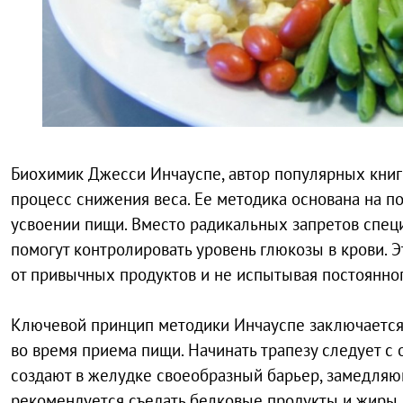
Биохимик Джесси Инчауспе, автор популярных книг 
процесс снижения веса. Ее методика основана на п
усвоении пищи. Вместо радикальных запретов спец
помогут контролировать уровень глюкозы в крови. Э
от привычных продуктов и не испытывая постоянног
Ключевой принцип методики Инчауспе заключается
во время приема пищи. Начинать трапезу следует с
создают в желудке своеобразный барьер, замедляю
рекомендуется съедать белковые продукты и жиры –