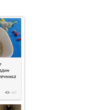
е
один
шечника
447