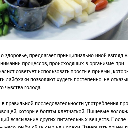
о здоровье, предлагает принципиально иной взгляд н
онимании процессов, происходящих в организме при
иалист советует использовать простые приемы, котор
ти лайфхаки позволяют худеть постепенно, не отказы
о чувства голода.
 в правильной последовательности употребления пр
 овощей, которые богаты клетчаткой. Пищевые волокн
щий всасывание других питательных веществ. После
 мясо, рыбу, яйца, сыр или орехи. Завершать прием 