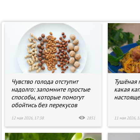
Чувство голода отступит
Тушёная 
надолго: запомните простые
какая ка
способы, которые помогут
настояще
обойтись без перекусов
12 мая 2026, 17:38
2851
11 мая 2026, 1