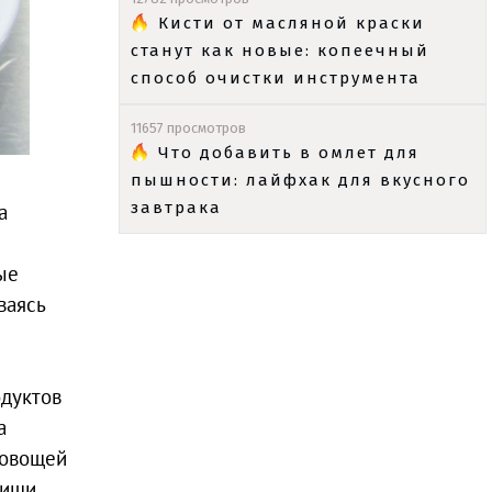
Кисти от масляной краски
станут как новые: копеечный
способ очистки инструмента
11657 просмотров
Что добавить в омлет для
пышности: лайфхак для вкусного
завтрака
а
ые
ваясь
одуктов
а
 овощей
пищи