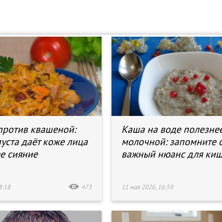
против квашеной:
Каша на воде полезне
пуста даёт коже лица
молочной: запомните 
е сияние
важный нюанс для ки
8:18
473
11 мая 2026, 16:59