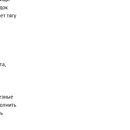
док
ет тягу
та,
лезные
полнить
ть