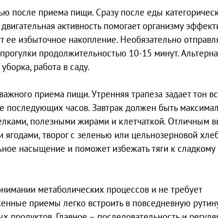
ью после приема пищи. Сразу после еды категоричес
 двигательная активность помогает организму эффект
т ее избыточное накопление. Необязательно отправл
 прогулки продолжительностью 10-15 минут. Альтерн
уборка, работа в саду.
важного приема пищи. Утренняя трапеза задает тон в
ние последующих часов. Завтрак должен быть максима
елками, полезными жирами и клетчаткой. Отличным 
 и ягодами, творог с зеленью или цельнозерновой хлеб
льное насыщение и поможет избежать тяги к сладкому 
нимании метаболических процессов и не требует
енные приемы легко встроить в повседневную рутину
ых продуктов. Главное – последовательность и регуля