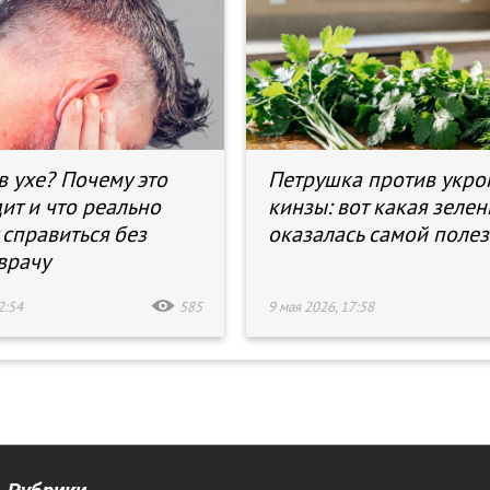
в ухе? Почему это
Петрушка против укро
ит и что реально
кинзы: вот какая зелен
 справиться без
оказалась самой поле
врачу
2:54
585
9 мая 2026, 17:58