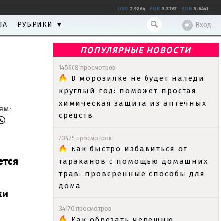
USD
2.9264
EUR
3.3767
RUB
3.6441
ТА
РУБРИКИ ▼
Вход
ПОПУЛЯРНЫЕ НОВОСТИ
145668 просмотров
В морозилке не будет наледи
круглый год: поможет простая
химическая защита из аптечных
ям:
средств
73475 просмотров
Как быстро избавиться от
ется
тараканов с помощью домашних
трав: проверенные способы для
дома
ки
34170 просмотров
Как обрезать черешню