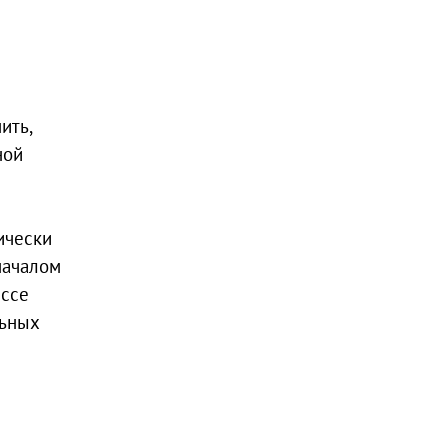
ить,
ной
ически
началом
ессе
льных