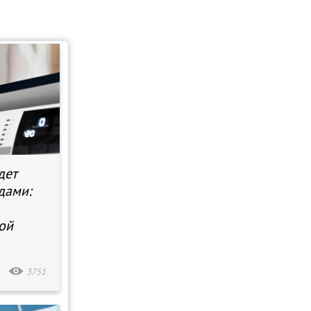
дет
дами:
ой
3751