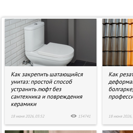
Как закрепить шатающийся
Как реза
унитаз: простой способ
деформац
устранить люфт без
болгарке
сантехника и повреждения
професс
керамики
18 июня 2026, 03:52
154741
18 июня 2026, 