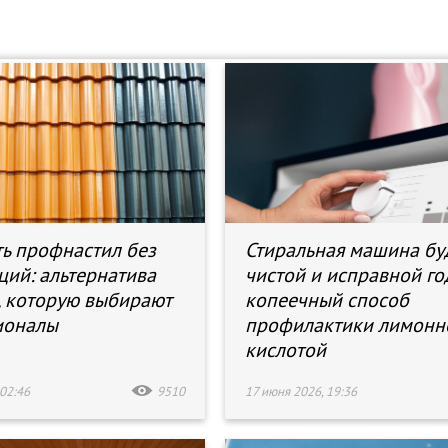
ть профнастил без
Стиральная машина бу
ий: альтернатива
чистой и исправной го
, которую выбирают
копеечный способ
ионалы
профилактики лимонн
кислотой
02:46
9510
17 июня 2026, 19:36