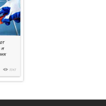
от
 и
чих
3343