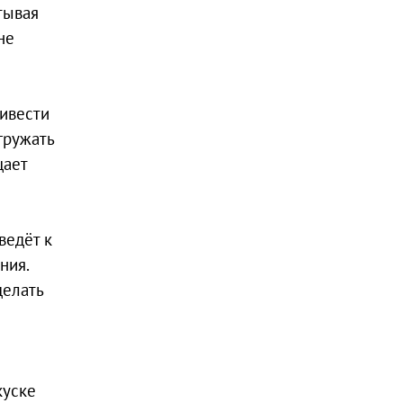
тывая
не
ривести
гружать
щает
ведёт к
ния.
делать
куске