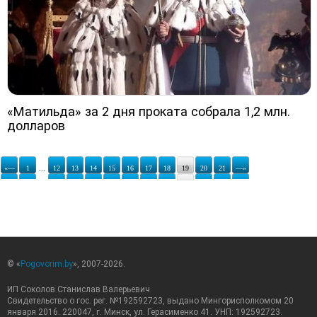
«Матильда» за 2 дня проката собрала 1,2 млн.
долларов
«—
1
...
12
13
14
15
16
17
18
19
20
21
—»
© «
Pogovorim.by
», 2007-2026.
ИП Соколов Станислав Валерьевич
Свидетельство о гос. рег. №192592723, выдано Мингорисполкомом 20
января 2016. 220047, г. Минск, ул. Герасименко 41. УНП: 192592723.